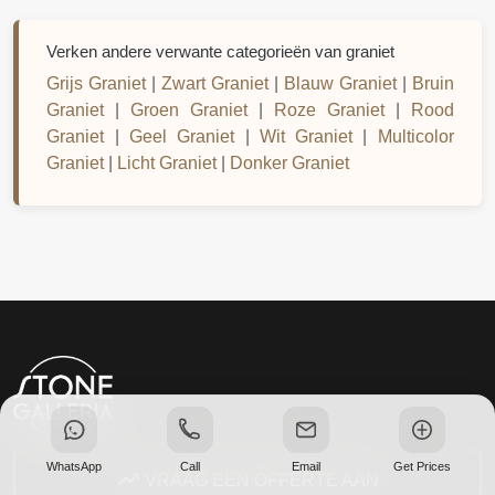
Verken andere verwante categorieën van graniet
Grijs Graniet
|
Zwart Graniet
|
Blauw Graniet
|
Bruin
Graniet
|
Groen Graniet
|
Roze Graniet
|
Rood
Graniet
|
Geel Graniet
|
Wit Graniet
|
Multicolor
Graniet
|
Licht Graniet
|
Donker Graniet
WhatsApp
Call
Email
Get Prices
VRAAG EEN OFFERTE AAN