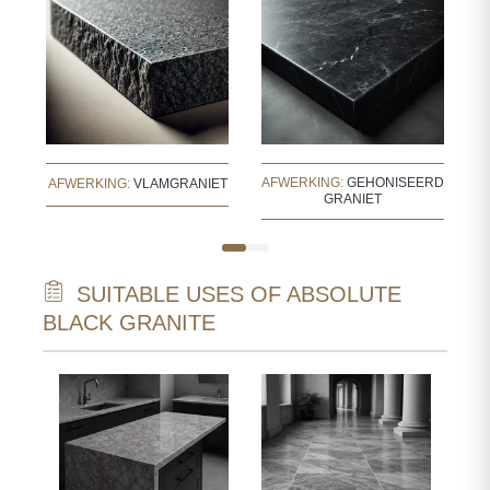
AFWERKING:
GEHONISEERD
AFWERKING:
VLAMGRANIET
A
GRANIET
SUITABLE USES OF ABSOLUTE
BLACK GRANITE
WAL
INT
WAL
NC-
BAT