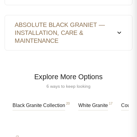
ABSOLUTE BLACK GRANIET —
INSTALLATION, CARE &
MAINTENANCE
Explore More Options
6 ways to keep looking
20
17
Black Granite Collection
White Granite
Counte