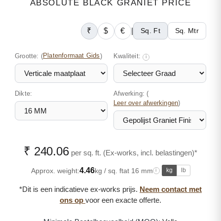
ABSOLUTE BLACK GRANIET PRICE
₹
$
€
|
Sq. Ft
Sq. Mtr
Grootte:
(
Platenformaat Gids
)
Kwaliteit:
i
Dikte:
Afwerking: (
)
Leer over afwerkingen
₹ 240.06
per sq. ft. (Ex-works, incl. belastingen)*
4.46
Approx. weight:
kg / sq. ft
at 16 mm
kg
lb
i
*Dit is een indicatieve ex-works prijs.
Neem contact met
ons op
voor een exacte offerte.