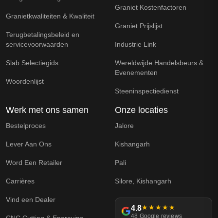
Graniet Kostenfactoren
Granietkwaliteiten & Kwaliteit
Graniet Prijslijst
Terugbetalingsbeleid en
servicevoorwaarden
Industrie Link
Slab Selectiegids
Wereldwijde Handelsbeurs &
Evenementen
Woordenlijst
Steeninspectiedienst
Werk met ons samen
Onze locaties
Bestelproces
Jalore
Lever Aan Ons
Kishangarh
Word Een Retailer
Pali
Carrières
Silore, Kishangarh
Vind een Dealer
4.8
★★★★★
48 Google reviews
CNC Cutting & Engraving