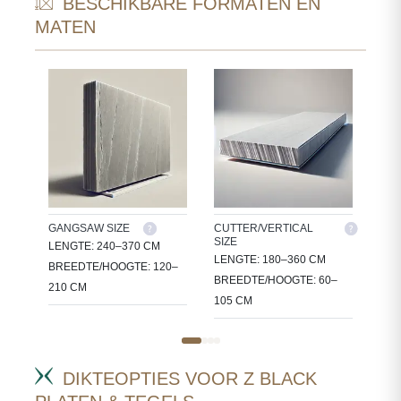
BESCHIKBARE FORMATEN EN
MATEN
GANGSAW SIZE
CUTTER/VERTICAL
TIL
SIZE
EN
LENGTE: 240–370 CM
30X
LENGTE: 180–360 CM
KE
BREEDTE/HOOGTE: 120–
60X
BREEDTE/HOOGTE: 60–
210 CM
105 CM
DIKTEOPTIES VOOR Z BLACK