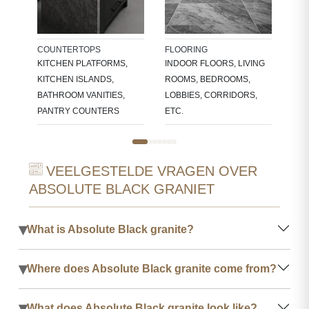
KIT
NDS
COUNTERTOPS
FLOORING
KITCHEN PLATFORMS,
INDOOR FLOORS, LIVING
KITCHEN ISLANDS,
ROOMS, BEDROOMS,
BATHROOM VANITIES,
LOBBIES, CORRIDORS,
PANTRY COUNTERS
ETC.
VEELGESTELDE VRAGEN OVER
ABSOLUTE BLACK GRANIET
▾
What is Absolute Black granite?
▾
Where does Absolute Black granite come from?
▾
What does Absolute Black granite look like?