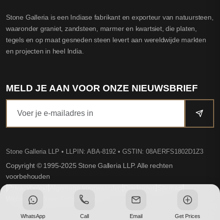
Stone Galleria is een Indiase fabrikant en exporteur van natuursteen,
waaronder graniet, zandsteen, marmer en kwartsiet, die platen,
tegels en op maat gesneden steen levert aan wereldwijde markten
en projecten in heel India.
MELD JE AAN VOOR ONZE NIEUWSBRIEF
Stone Galleria LLP
• LLPIN: ABA-8192 • GSTIN: 08AERFS1802D1Z3
Copyright © 1995-2025 Stone Galleria LLP. Alle rechten
voorbehouden
|
|
|
|
|
Privacybeleid
Algemene voorwaarden
Disclaimer
Sitemap
Website by Dovio Technologies
WhatsApp
Call
Email
Get Prices