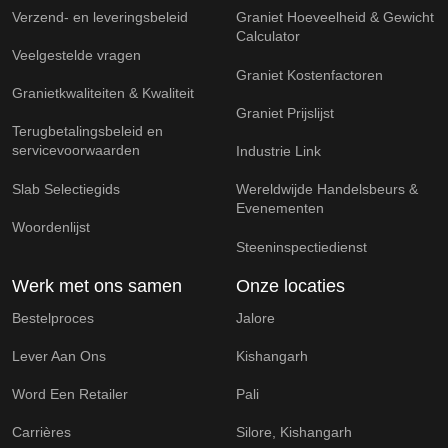
Verzend- en leveringsbeleid
Graniet Hoeveelheid & Gewicht
Calculator
Veelgestelde vragen
Graniet Kostenfactoren
Granietkwaliteiten & Kwaliteit
Graniet Prijslijst
Terugbetalingsbeleid en
servicevoorwaarden
Industrie Link
Slab Selectiegids
Wereldwijde Handelsbeurs &
Evenementen
Woordenlijst
Steeninspectiedienst
Werk met ons samen
Onze locaties
Bestelproces
Jalore
Lever Aan Ons
Kishangarh
Word Een Retailer
Pali
Carrières
Silore, Kishangarh