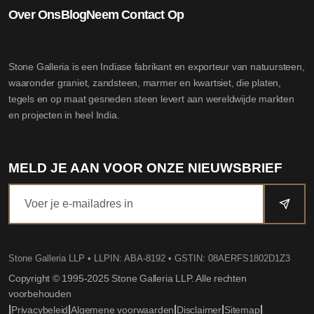
Over Ons
Blog
Neem Contact Op
Stone Galleria is een Indiase fabrikant en exporteur van natuursteen,
waaronder graniet, zandsteen, marmer en kwartsiet, die platen,
tegels en op maat gesneden steen levert aan wereldwijde markten
en projecten in heel India.
MELD JE AAN VOOR ONZE NIEUWSBRIEF
Stone Galleria LLP
• LLPIN: ABA-8192 • GSTIN: 08AERFS1802D1Z3
Copyright © 1995-2025 Stone Galleria LLP. Alle rechten
voorbehouden
|
|
|
|
|
Privacybeleid
Algemene voorwaarden
Disclaimer
Sitemap