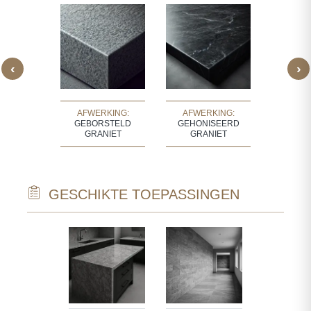
‹
›
KING:
AFWERKING:
AFWERKING:
AFWERK
 GRANIET
GEBORSTELD
GEHONISEERD
GR
GRANIET
GRANIET
GESCHIKTE TOEPASSINGEN
TECTURAL
STAIRCASE
NTS
TREADS, RI
W SILLS,
STEP EDGE
FRAMES,
FULL STAI