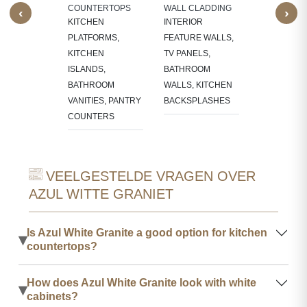
LACE
COUNTERTOPS
WALL CLADDING
‹
›
OUNDS
KITCHEN
INTERIOR
PLATFORMS,
FEATURE WALLS,
KITCHEN
TV PANELS,
ISLANDS,
BATHROOM
BATHROOM
WALLS, KITCHEN
VANITIES, PANTRY
BACKSPLASHES
COUNTERS
VEELGESTELDE VRAGEN OVER
AZUL WITTE GRANIET
Is Azul White Granite a good option for kitchen
▾
countertops?
How does Azul White Granite look with white
▾
cabinets?