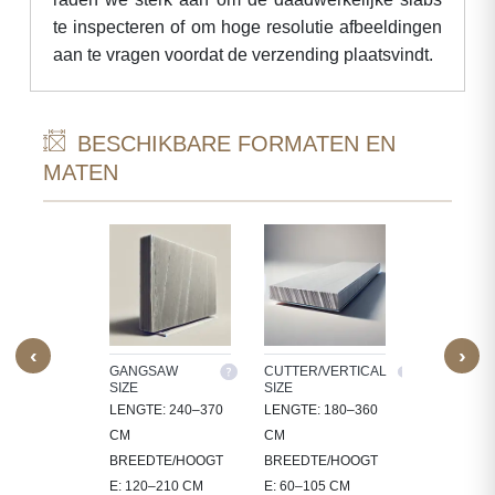
te inspecteren of om hoge resolutie afbeeldingen
aan te vragen voordat de verzending plaatsvindt.
BESCHIKBARE FORMATEN EN
MATEN
‹
›
M SIZE
GANGSAW
CUTTER/VERTICAL
TILES
SIZE
SIZE
ERWERKEN
30X30, 60X3
LENGTE: 240–370
LENGTE: 180–360
 IN
60X60, 80X8
CM
CM
CT-
90X60 CM
BREEDTE/HOOGT
BREEDTE/HOOGT
FIEKE
E: 120–210 CM
E: 60–105 CM