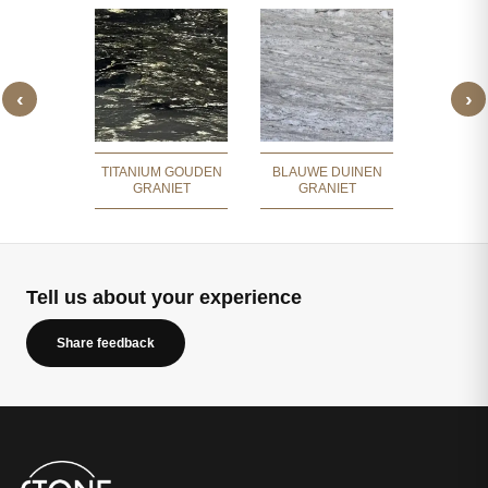
‹
›
WITT
 GRANIET
GR
TITANIUM GOUDEN
BLAUWE DUINEN
GRANIET
GRANIET
Tell us about your experience
Share feedback