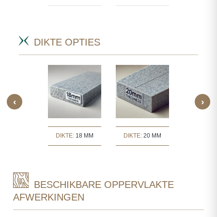
.
DIKTE OPTIES
‹
›
TE:
30 MM
DIKTE:
18 MM
DIKTE:
20 MM
DIKTE:
3
BESCHIKBARE OPPERVLAKTE
AFWERKINGEN