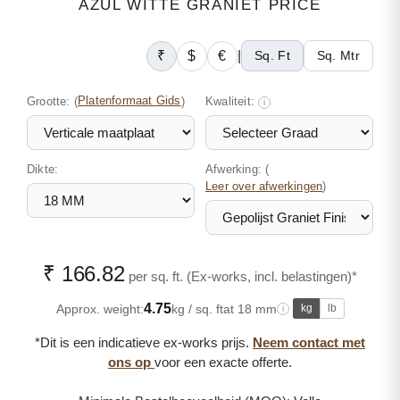
AZUL WITTE GRANIET PRICE
₹
$
€
|
Sq. Ft
Sq. Mtr
Grootte:
(
Platenformaat Gids
)
Kwaliteit:
i
Dikte:
Afwerking: (
)
Leer over afwerkingen
₹ 166.82
per sq. ft. (Ex-works, incl. belastingen)*
4.75
Approx. weight:
kg / sq. ft
at 18 mm
kg
lb
i
*Dit is een indicatieve ex-works prijs.
Neem contact met
ons op
voor een exacte offerte.