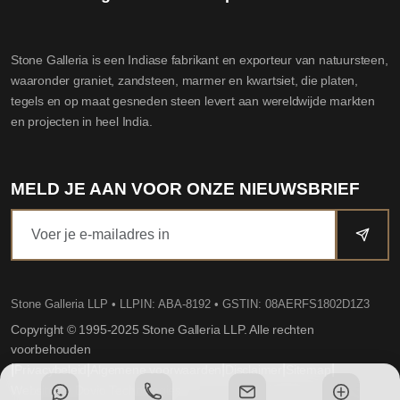
Stone Galleria is een Indiase fabrikant en exporteur van natuursteen,
waaronder graniet, zandsteen, marmer en kwartsiet, die platen,
tegels en op maat gesneden steen levert aan wereldwijde markten
en projecten in heel India.
MELD JE AAN VOOR ONZE NIEUWSBRIEF
Stone Galleria LLP
• LLPIN: ABA-8192 • GSTIN: 08AERFS1802D1Z3
Copyright © 1995-2025 Stone Galleria LLP. Alle rechten
voorbehouden
|
|
|
|
|
Privacybeleid
Algemene voorwaarden
Disclaimer
Sitemap
Website by Dovio Technologies