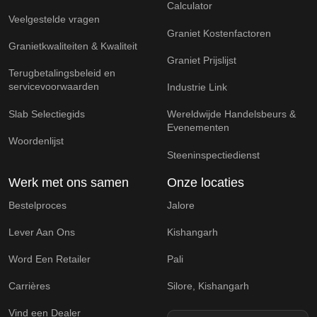
Calculator
Veelgestelde vragen
Graniet Kostenfactoren
Granietkwaliteiten & Kwaliteit
Graniet Prijslijst
Terugbetalingsbeleid en
servicevoorwaarden
Industrie Link
Slab Selectiegids
Wereldwijde Handelsbeurs &
Evenementen
Woordenlijst
Steeninspectiedienst
Werk met ons samen
Onze locaties
Bestelproces
Jalore
Lever Aan Ons
Kishangarh
Word Een Retailer
Pali
Carrières
Silore, Kishangarh
Vind een Dealer