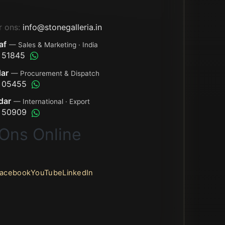
ar ons:
info@stonegalleria.in
af
— Sales & Marketing · India
 51845
dar
— Procurement & Dispatch
 05455
dar
— International · Export
 50909
Ons Online
acebook
YouTube
LinkedIn