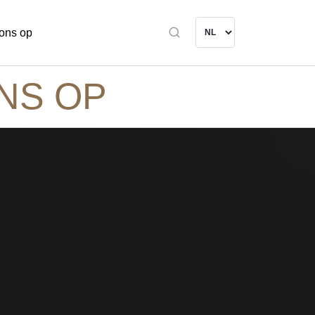
ons op
NS OP