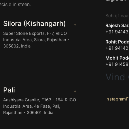
cisie in steen.
Schrijf na
Silora (Kishangarh)
Rajesh Sar
+91 94143
Super Stone Exports, F-7, RIICO
Industrial Area, Silora, Rajasthan -
Rohit Pod
305802, India
+91 94142
Mohit Pod
+91 91458
Vind 
Pali
Instagram
F
Aashiyana Granite, F163 - 164, RIICO
Industrial Area, 4e Fase, Pali,
Rajasthan - 306401, India