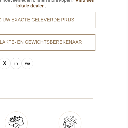
ere hoeveelheden binnen India kopen?
Vind een
lokale dealer
.
G UW EXACTE GELEVERDE PRIJS
LAKTE- EN GEWICHTSBEREKENAAR