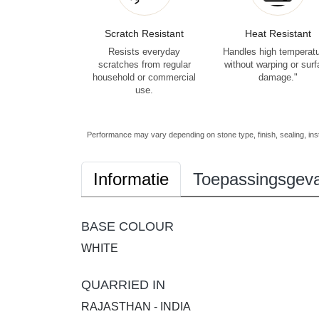
Scratch Resistant
Heat Resistant
Resists everyday
Handles high temperat
scratches from regular
without warping or sur
household or commercial
damage."
use.
Performance may vary depending on stone type, finish, sealing, inst
Informatie
Toepassingsgeva
BASE COLOUR
WHITE
QUARRIED IN
RAJASTHAN - INDIA