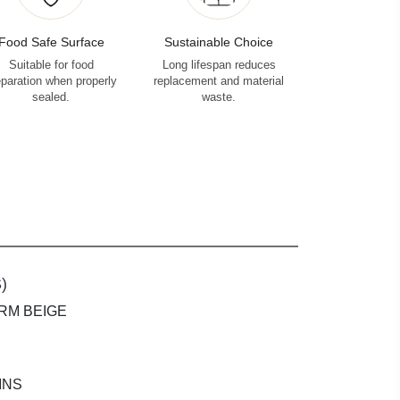
Food Safe Surface
Sustainable Choice
Suitable for food
Long lifespan reduces
eparation when properly
replacement and material
sealed.
waste.
)
RM BEIGE
INS