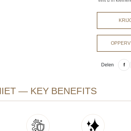
Wilt u in klein
KRIJ
OPPERV
Delen
IET — KEY BENEFITS