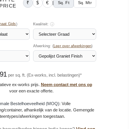
₹
$
€
|
Sq. Ft
Sq. Mtr
PRICE
maat Gids
)
Kwaliteit:
i
Afwerking: (
)
Leer over afwerkingen
.91
per sq. ft. (Ex-works, incl. belastingen)*
catieve ex-works prijs.
Neem contact met ons op
voor een exacte offerte.
imale Bestelhoeveelheid (MOQ):
Volle
g/container, afhankelijk van de locatie. Gemengde
teentypes/afwerkingen toegestaan.