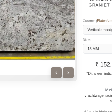
GRANIET 
Grootte:
(
Platenfor
Dikte:
₹ 152
*Dit is een indi
Min
vrachtwagenladin
s