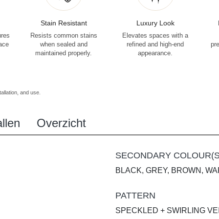
Stain Resistant
Luxury Look
ures
Resists common stains
Elevates spaces with a
face
when sealed and
refined and high-end
pr
maintained properly.
appearance.
allation, and use.
llen
Overzicht
SECONDARY COLOUR(S
BLACK, GREY, BROWN, WA
PATTERN
SPECKLED + SWIRLING VE