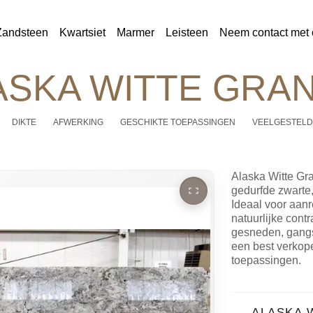
Zandsteen
Kwartsiet
Marmer
Leisteen
Neem contact met 
ASKA WITTE GRAN
DIKTE
AFWERKING
GESCHIKTE TOEPASSINGEN
VEELGESTELD
Alaska Witte Gra
gedurfde zwarte,
Ideaal voor aanr
natuurlijke contr
gesneden, gangsa
een best verkope
toepassingen.
ALASKA 