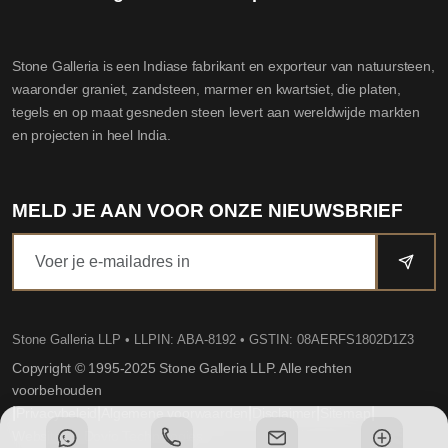
Stone Galleria is een Indiase fabrikant en exporteur van natuursteen,
waaronder graniet, zandsteen, marmer en kwartsiet, die platen,
tegels en op maat gesneden steen levert aan wereldwijde markten
en projecten in heel India.
MELD JE AAN VOOR ONZE NIEUWSBRIEF
Stone Galleria LLP
• LLPIN: ABA-8192 • GSTIN: 08AERFS1802D1Z3
Copyright © 1995-2025 Stone Galleria LLP. Alle rechten
voorbehouden
|
|
|
|
|
Privacybeleid
Algemene voorwaarden
Disclaimer
Sitemap
Website by Dovio Technologies