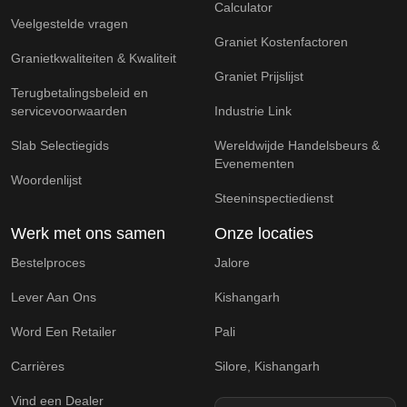
Calculator
Veelgestelde vragen
Graniet Kostenfactoren
Granietkwaliteiten & Kwaliteit
Graniet Prijslijst
Terugbetalingsbeleid en
servicevoorwaarden
Industrie Link
Slab Selectiegids
Wereldwijde Handelsbeurs &
Evenementen
Woordenlijst
Steeninspectiedienst
Werk met ons samen
Onze locaties
Bestelproces
Jalore
Lever Aan Ons
Kishangarh
Word Een Retailer
Pali
Carrières
Silore, Kishangarh
Vind een Dealer