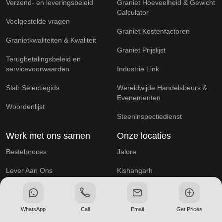
Verzend- en leveringsbeleid
Graniet Hoeveelheid & Gewicht
Calculator
Veelgestelde vragen
Graniet Kostenfactoren
Granietkwaliteiten & Kwaliteit
Graniet Prijslijst
Terugbetalingsbeleid en
servicevoorwaarden
Industrie Link
Slab Selectiegids
Wereldwijde Handelsbeurs &
Evenementen
Woordenlijst
Steeninspectiedienst
Werk met ons samen
Onze locaties
Bestelproces
Jalore
Lever Aan Ons
Kishangarh
Word Een Retailer
Pali
Carrières
Silore, Kishangarh
WhatsApp
Call
Email
Get Prices