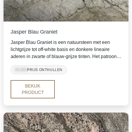
Jasper Blau Graniet
Jasper Blau Graniet is een natuursteen met een
lichtgrijze tot off-white basis en donkere lineaire
aderen in zwarte of blauw-grijze tinten. Het patroon
omvat sweeping aderen en mineraalclusters. Deze
99,999
PRIJS ONTHULLEN
graniet wordt gesneden in platen of tegels en is
beschikbaar in afwerkingen zoals gepolijst,
geschuurd of lederen.
BEKIJK
PRODUCT