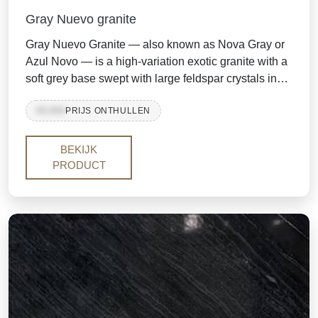
Gray Nuevo granite
Gray Nuevo Granite — also known as Nova Gray or
Azul Novo — is a high-variation exotic granite with a
soft grey base swept with large feldspar crystals in
white, silver, taupe and deep charcoal-brown.
99,999
PRIJS ONTHULLEN
Thanks to its rich feldspar concentration, almost
every slab is different and distinct, giving each
installation a one-of-a-kind character. It is mined from
BEKIJK
the same quarry that produces Azul White and Azul
PRODUCT
Blue granite.