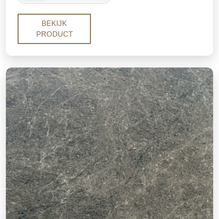
surface at a far more accessible price than imported
exotic stones. Its layered, flowing texture makes
BEKIJK
every slab one of a kind.
PRODUCT