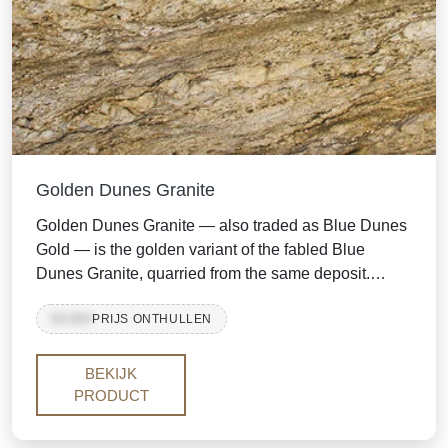
Golden Dunes Granite
Golden Dunes Granite — also traded as Blue Dunes
Gold — is the golden variant of the fabled Blue
Dunes Granite, quarried from the same deposit.
Rolling waves of gold, beige and rich brown sweep
99,999
PRIJS ONTHULLEN
across the slab like windblown desert sand,
accented by icy blue-grey quartz and dark mineral
streaks. With its warm palette and dramatic
BEKIJK
movement, it brings the luxury of an exotic stone to
PRODUCT
kitchens, islands and feature walls.