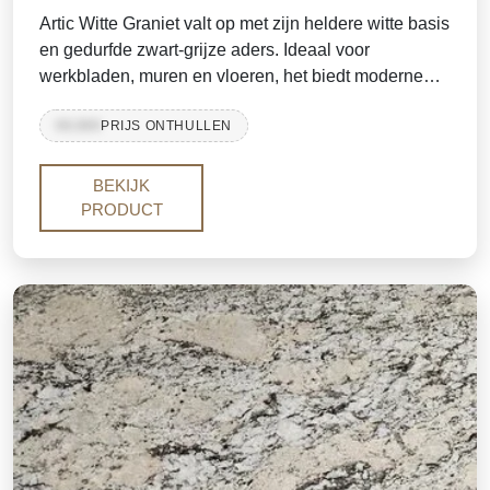
Artic Witte Graniet valt op met zijn heldere witte basis
en gedurfde zwart-grijze aders. Ideaal voor
werkbladen, muren en vloeren, het biedt moderne
elegantie met langdurige sterkte. Verkrijgbaar in
99,999
PRIJS ONTHULLEN
platen en tegels.
BEKIJK
PRODUCT