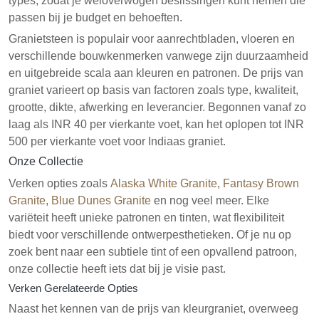
types, zodat je weloverwogen beslissingen kunt nemen die
passen bij je budget en behoeften.
Granietsteen is populair voor aanrechtbladen, vloeren en
verschillende bouwkenmerken vanwege zijn duurzaamheid
en uitgebreide scala aan kleuren en patronen. De prijs van
graniet varieert op basis van factoren zoals type, kwaliteit,
grootte, dikte, afwerking en leverancier. Begonnen vanaf zo
laag als INR 40 per vierkante voet, kan het oplopen tot INR
500 per vierkante voet voor Indiaas graniet.
Onze Collectie
Verken opties zoals
Alaska White Granite
,
Fantasy Brown
Granite
,
Blue Dunes Granite
en nog veel meer. Elke
variëteit heeft unieke patronen en tinten, wat flexibiliteit
biedt voor verschillende ontwerpesthetieken. Of je nu op
zoek bent naar een subtiele tint of een opvallend patroon,
onze collectie heeft iets dat bij je visie past.
Verken Gerelateerde Opties
Naast het kennen van de prijs van kleurgraniet, overweeg