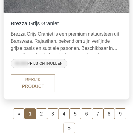
Brezza Grijs Graniet
Brezza Grijs Graniet is een premium natuursteen uit
Banswara, Rajasthan, bekend om zijn verfijnde
grijze basis en subtiele patronen. Beschikbaar in
gepolijste, vlambehandelde en geschuurde
afwerkingen, is het ideaal voor aanrechtbladen,
99,999
PRIJS ONTHULLEN
vloeren en wandbekleding. Koop hoogwaardige
Brezza Grijs Graniet voor uw volgende project.
BEKIJK
PRODUCT
«
1
2
3
4
5
6
7
8
9
»