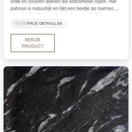
witte en zilveren aderen die erdoorheen lopen. Het
patroon is natuurlijk en lijkt een beetje op marmer,
maar het heeft de sterkte en duurzaamheid van
graniet. Het is geschikt voor keukenbladen, vloeren
99,999
PRIJS ONTHULLEN
en wandbekleding.
BEKIJK
PRODUCT