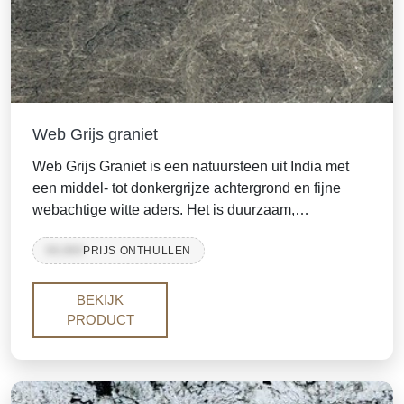
Web Grijs graniet
Web Grijs Graniet is een natuursteen uit India met
een middel- tot donkergrijze achtergrond en fijne
webachtige witte aders. Het is duurzaam,
onderhoudsarm en wordt vaak gebruikt voor
99,999
PRIJS ONTHULLEN
keukenbladen, vloeren, trappen, wandbekleding en
commerciële interieurs waar een moderne,
consistente grijze uitstraling vereist is.
BEKIJK
PRODUCT