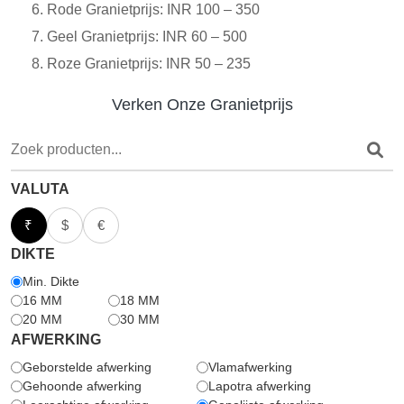
Rode Granietprijs: INR 100 – 350
Geel Granietprijs: INR 60 – 500
Roze Granietprijs: INR 50 – 235
Verken Onze Granietprijs
VALUTA
₹
$
€
DIKTE
Min. Dikte
16 MM
18 MM
20 MM
30 MM
AFWERKING
Geborstelde afwerking
Vlamafwerking
Gehoonde afwerking
Lapotra afwerking