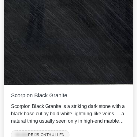
Scorpion Black Granite
Scorpion Black Granite is a striking dark stone with a
black base cut by bold white lightning-like veins — a
natural thing usually seen only in high-end marbles
and quartzites. Quarried in the Beawar–Rajsamand
99,999
PRIJS ONTHULLEN
belt of Rajasthan, it offers a high-silica, hard-wearing