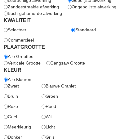
Leerachtige afwerking
Gepolijste afwerking
Zandgestraalde afwerking
Ongepolijste afwerking
Bush-gehamerde afwerking
KWALITEIT
Selecteer
Standaard
Commercieel
PLAATGROOTTE
Alle Groottes
Verticale Grootte
Gangsaw Grootte
KLEUR
Alle Kleuren
Zwart
Blauwe Graniet
Bruin
Groen
Roze
Rood
Geel
Wit
Meerkleurig
Licht
Donker
Grijs