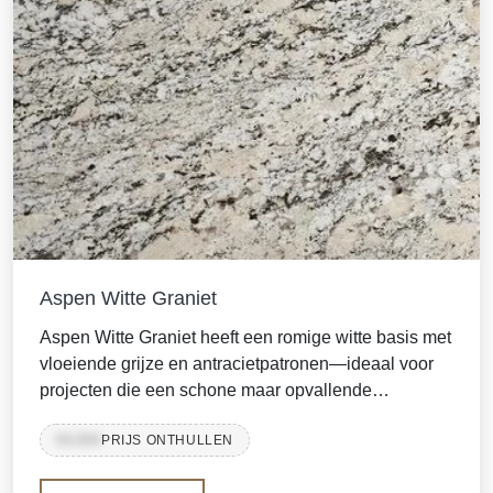
Aspen Witte Graniet
Aspen Witte Graniet heeft een romige witte basis met
vloeiende grijze en antracietpatronen—ideaal voor
projecten die een schone maar opvallende
oppervlakte nodig hebben. Met hoge duurzaamheid,
99,999
PRIJS ONTHULLEN
laag onderhoud en marmerachtige beweging is het
een voorkeurskeuze voor werkbladen, vloeren,