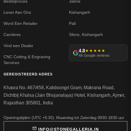
Bestelproces
Jalore
Lever Aan Ons
Kishangarh
Word Een Retailer
Pali
Carrières
Silore, Kishangarh
Vind een Dealer
4.8
★★★★★
48 Google reviews
CNC Cutting & Engraving
Services
GEREGISTREERD ADRES
Khasra No. 467/458, Kalidoongri Gram, Makrana Road,
Dichtbij Khalsa (Jain Bhojanalaya) Hotel, Kishangarh, Ajmer,
Rajasthan 305801, India
Openingstijden (UTC +5:30): Maandag tot Zaterdag 0930-1830 uur
INFO@STONEGALLERIA.IN