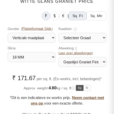
WITTE GLANS GRANIET PRICE
₹
$
€
|
Sq. Ft
Sq. Mtr
Grootte:
(
Platenformaat Gids
)
Kwaliteit:
i
Dikte:
Afwerking: (
)
Leer over afwerkingen
₹ 171.67
per sq. ft. (Ex-works, incl. belastingen)*
4.60
Approx. weight:
kg / sq. ft
kg
lb
i
*Dit is een indicatieve ex-works prijs.
Neem contact met
ons op
voor een exacte offerte.