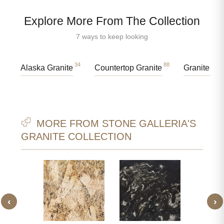
Explore More From The Collection
7 ways to keep looking
34
88
Alaska Granite
Countertop Granite
Granite Til
MORE FROM STONE GALLERIA'S
GRANITE COLLECTION
‹
›
WITTE
AZUL
IET
GR