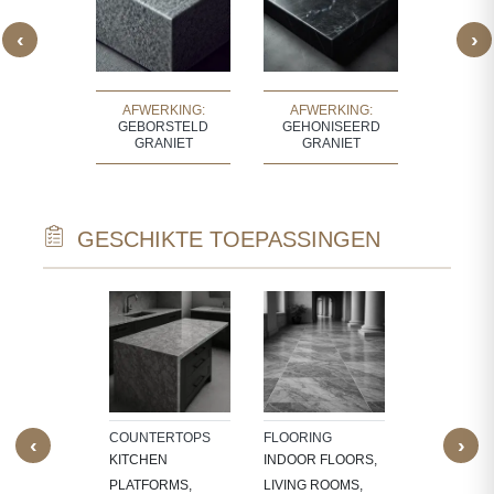
‹
›
KING:
AFWERKING:
AFWERKING:
AFWERK
 GRANIET
GEBORSTELD
GEHONISEERD
GR
GRANIET
GRANIET
GESCHIKTE TOEPASSINGEN
TECTURAL
WALL CLAD
NTS
INTERIOR
W SILLS,
FEATURE W
FRAMES,
TV PANELS,
NG,
BATHROOM
COUNTERTOPS
FLOORING
‹
›
LACE
WALLS, KI
KITCHEN
INDOOR FLOORS,
OUNDS
BACKSPLA
PLATFORMS,
LIVING ROOMS,