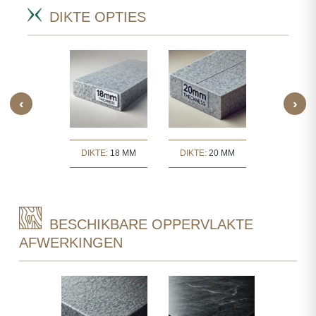
DIKTE OPTIES
‹
›
TE:
30 MM
DIKTE:
18 MM
DIKTE:
20 MM
DIKTE:
3
BESCHIKBARE OPPERVLAKTE
AFWERKINGEN