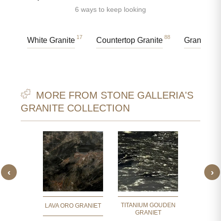
6 ways to keep looking
17
88
White Granite
Countertop Granite
Granite Ta
MORE FROM STONE GALLERIA'S
GRANITE COLLECTION
‹
›
WITTE
WITT
IET
GR
TITANIUM GOUDEN
LAVA ORO GRANIET
GRANIET