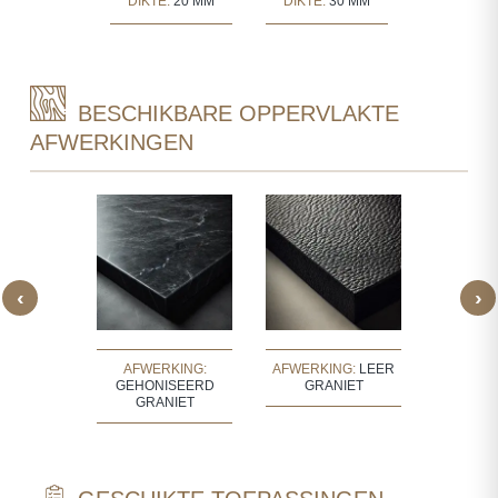
DIKTE:
20 MM
DIKTE:
30 MM
BESCHIKBARE OPPERVLAKTE
AFWERKINGEN
‹
›
KING:
AFWERKING:
AFWERKING:
LEER
AFWE
 GRANIET
GEHONISEERD
GRANIET
GEPOLIJ
GRANIET