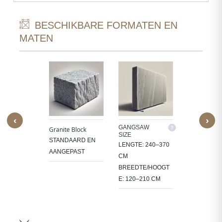
BESCHIKBARE FORMATEN EN
MATEN
‹
›
M SIZE
GANGSAW
CUTTER/VE
Granite Block
SIZE
SIZE
ERWERKEN
STANDAARD EN
LENGTE: 240–370
LENGTE: 18
 IN
AANGEPAST
CM
CM
CT-
BREEDTE/HOOGT
BREEDTE/
FIEKE
E: 120–210 CM
E: 60–105 
.