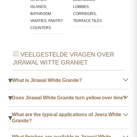
OUNDS
ISLANDS,
LOBBIES,
BATHROOM
CORRIDORS,
VANITIES, PANTRY
TERRACE TILES
COUNTERS
VEELGESTELDE VRAGEN OVER
JIRAWAL WITTE GRANIET
▾
What is Jirawal White Granite?
▾
Does Jirawal White Granite turn yellow over time?
What are the typical applications of Jeera White
▾
Granite?
What finishes are available in Jirawal White