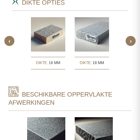
DIKTE OPTIES
‹
›
TE:
30 MM
DIKTE:
16 MM
DIKTE:
18 MM
DIKTE:
2
BESCHIKBARE OPPERVLAKTE
AFWERKINGEN