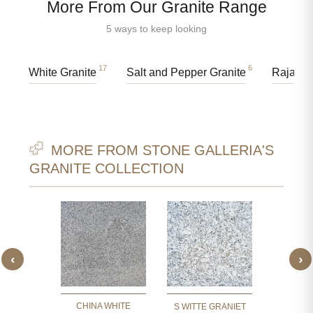
More From Our Granite Range
5 ways to keep looking
17
6
White Granite
Salt and Pepper Granite
Rajasth
MORE FROM STONE GALLERIA'S
GRANITE COLLECTION
‹
›
 WITTE
P WITT
IET
CHINA WHITE
S WITTE GRANIET