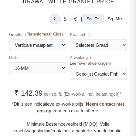
JIRAWAL WITTE GRANIET PRICE
₹
$
€
|
Sq. Ft
Sq. Mtr
Grootte:
(
Platenformaat Gids
)
Kwaliteit:
i
Dikte:
Afwerking: (
)
Leer over afwerkingen
₹ 142.39
per sq. ft. (Ex-works, incl. belastingen)*
*Dit is een indicatieve ex-works prijs.
Neem contact met
ons op
voor een exacte offerte.
Minimale Bestelhoeveelheid (MOQ):
Volle
vrachtwagenlading/container, afhankelijk van de locatie.