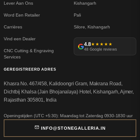
Lever Aan Ons
Kishangarh
Word Een Retailer
Pali
Carrières
Silore, Kishangarh
Vind een Dealer
4.8
★★★★★
48 Google reviews
CNC Cutting & Engraving
Services
GEREGISTREERD ADRES
Khasra No. 467/458, Kalidoongri Gram, Makrana Road,
Dichtbij Khalsa (Jain Bhojanalaya) Hotel, Kishangarh, Ajmer,
Rajasthan 305801, India
Openingstijden (UTC +5:30): Maandag tot Zaterdag 0930-1830 uur
INFO@STONEGALLERIA.IN