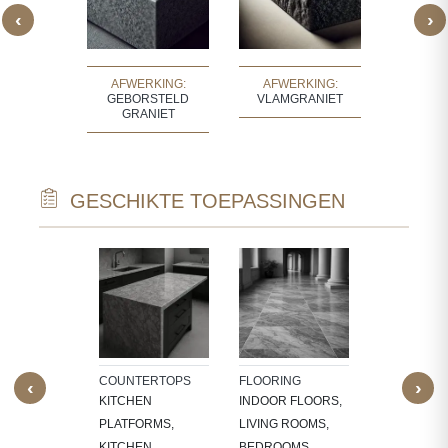
‹
›
NG:
BUSH
AFWERKING:
AFWERKING:
AFWE
MERD
GEBORSTELD
VLAMGRANIET
GEHON
IET
GRANIET
GR
GESCHIKTE TOEPASSINGEN
TECTURAL
WALL CLAD
NTS
INTERIOR
W SILLS,
FEATURE W
FRAMES,
TV PANELS,
NG, CNC-
BATHROOM
COUNTERTOPS
FLOORING
‹
›
ED
WALLS, KI
KITCHEN
INDOOR FLOORS,
RES,
BACKSPLA
PLATFORMS,
LIVING ROOMS,
LACE
KITCHEN
BEDROOMS,