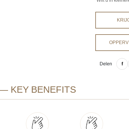
Wilt u in klein
KRIJ
OPPERV
Delen
— KEY BENEFITS