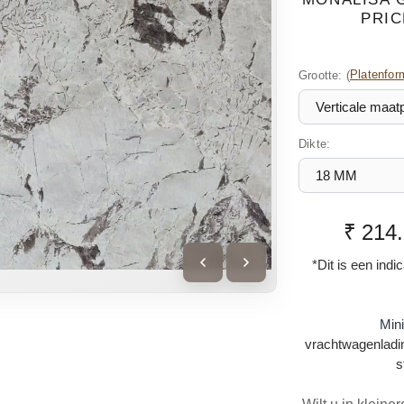
PRIC
Grootte:
(
Platenfor
Dikte:
₹ 214
*Dit is een indi
Min
vrachtwagenladin
s