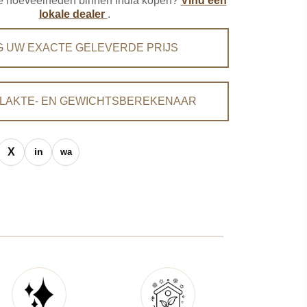
ere hoeveelheden binnen India kopen?
Vind een
lokale dealer
.
G UW EXACTE GELEVERDE PRIJS
LAKTE- EN GEWICHTSBEREKENAAR