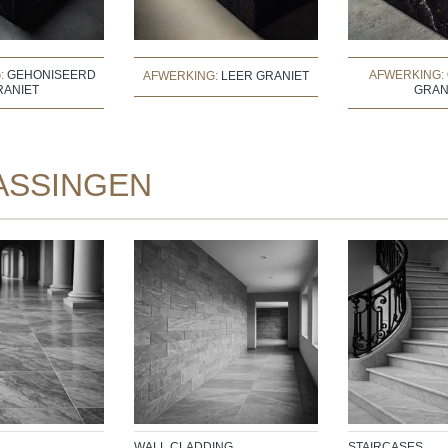
:
GEHONISEERD
AFWERKING:
AFWERKING:
LEER GRANIET
RANIET
GRAN
ASSINGEN
WALL CLADDING
STAIRCASES