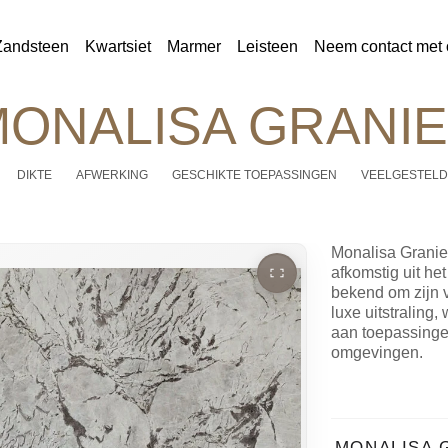
Zandsteen
Kwartsiet
Marmer
Leisteen
Neem contact met 
ONALISA GRANIE
DIKTE
AFWERKING
GESCHIKTE TOEPASSINGEN
VEELGESTELD
Monalisa Graniet
afkomstig uit het
bekend om zijn 
luxe uitstraling
aan toepassinge
omgevingen.
MONALISA 