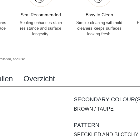
Seal Recommended
Easy to Clean
ures
Sealing enhances stain
Simple cleaning with mild
E
face
resistance and surface
cleaners keeps surfaces
longevity.
looking fresh.
allation, and use.
llen
Overzicht
SECONDARY COLOUR(S
BROWN / TAUPE
PATTERN
SPECKLED AND BLOTCHY