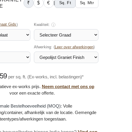
₹
$
€
|
Sq. Ft
Sq. Mtr
E
maat Gids
)
Kwaliteit:
i
Afwerking: (
)
Leer over afwerkingen
.59
per sq. ft. (Ex-works, incl. belastingen)*
catieve ex-works prijs.
Neem contact met ons op
voor een exacte offerte.
imale Bestelhoeveelheid (MOQ):
Volle
g/container, afhankelijk van de locatie. Gemengde
teentypes/afwerkingen toegestaan.