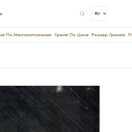
и
нит По Местоположению
Гранит По Цене
Размер Гранита
П