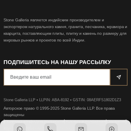
Stone Galleria является индийским производителем и
экспортером натурального камня, гранита, песчаника, мрамора и
кварцита, поставляющим плиты, плитку и камень по размеру для
мировых рынков и проектов по всей Индии.
ПОДПИШИТЕСЬ НА НАШУ РАССЫЛКУ
Stone Galleria LLP
• LLPIN: ABA-8192 • GSTIN: 08AERFS1802D1Z3
Авторское право © 1995-2025 Stone Galleria LLP. Все права
защищены
|
|
|
|
Политика конфиденциальности
Условия и положения
Disclaimer
|
Карта сайта
Website by Dovio Technologies