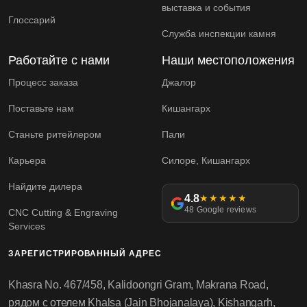
выставка и события
Глоссарий
Служба инспекции камня
Работайте с нами
Наши местоположения
Процесс заказа
Джалор
Поставьте нам
Кишангарх
Станьте ритейлером
Пали
Карьера
Силоре, Кишангарх
Найдите дилера
4.8
★★★★★
48 Google reviews
CNC Cutting & Engraving
Services
ЗАРЕГИСТРИРОВАННЫЙ АДРЕС
Khasra No. 467/458, Kalidoongri Gram, Makrana Road,
рядом с отелем Khalsa (Jain Bhojanalaya), Kishangarh,