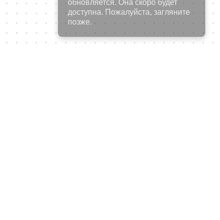
обновляется. Она скоро будет
доступна. Пожалуйста, загляните
позже.
о имеет больше смысла,
ку от Stone Galleria, что
ете напрямую связаться с