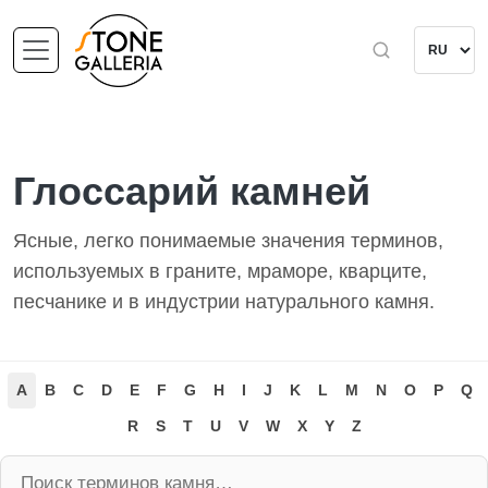
Глоссарий камней
Ясные, легко понимаемые значения терминов,
используемых в граните, мраморе, кварците,
песчанике и в индустрии натурального камня.
A
B
C
D
E
F
G
H
I
J
K
L
M
N
O
P
Q
R
S
T
U
V
W
X
Y
Z