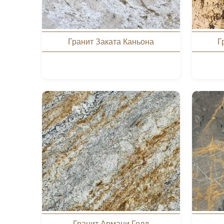
Гранит Заката Каньона
Г
Гранит Армани Голд