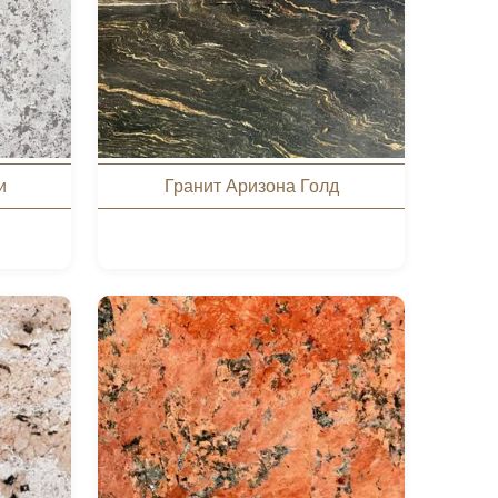
и
Гранит Аризона Голд