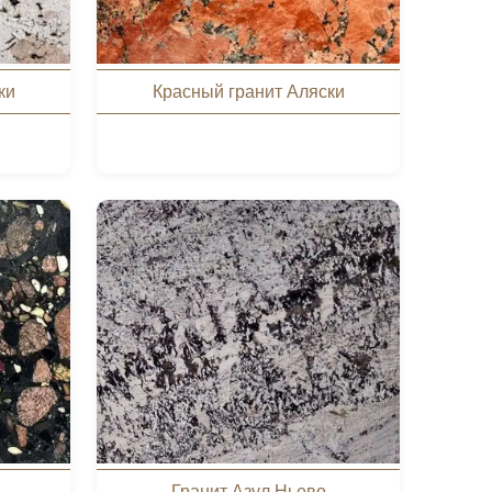
ки
Красный гранит Аляски
Гранит Азул Ньево