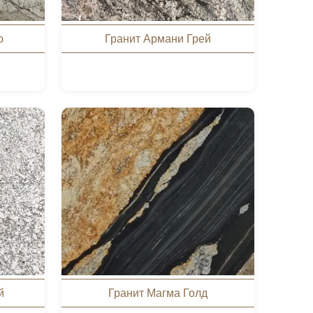
ю
Гранит Армани Грей
й
Гранит Магма Голд