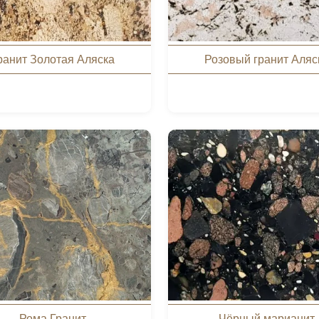
ранит Золотая Аляска
Розовый гранит Аляс
Рома Гранит
Чёрный марианит