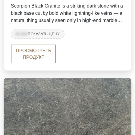
Scorpion Black Granite is a striking dark stone with a
black base cut by bold white lightning-like veins — a
natural thing usually seen only in high-end marbles
and quartzites. Quarried in the Beawar–Rajsamand
99,999
ПОКАЗАТЬ ЦЕНУ
belt of Rajasthan, it offers a high-silica, hard-wearing
surface at a far more accessible price than imported
exotic stones. Its layered, flowing texture makes
ПРОСМОТРЕТЬ
every slab one of a kind.
ПРОДУКТ