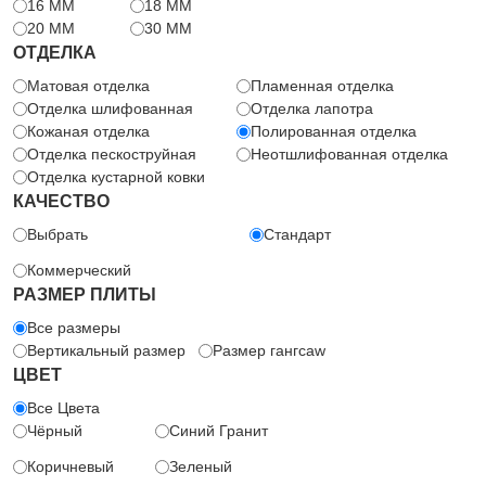
16 MM
18 MM
20 MM
30 MM
ОТДЕЛКА
Матовая отделка
Пламенная отделка
Отделка шлифованная
Отделка лапотра
Кожаная отделка
Полированная отделка
Отделка пескоструйная
Неотшлифованная отделка
Отделка кустарной ковки
КАЧЕСТВО
Выбрать
Стандарт
Коммерческий
РАЗМЕР ПЛИТЫ
Все размеры
Вертикальный размер
Размер гангсaw
ЦВЕТ
Все Цвета
Чёрный
Синий Гранит
Коричневый
Зеленый