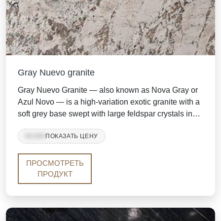
Gray Nuevo granite
Gray Nuevo Granite — also known as Nova Gray or
Azul Novo — is a high-variation exotic granite with a
soft grey base swept with large feldspar crystals in
white, silver, taupe and deep charcoal-brown.
99,999
ПОКАЗАТЬ ЦЕНУ
Thanks to its rich feldspar concentration, almost
every slab is different and distinct, giving each
installation a one-of-a-kind character. It is mined from
ПРОСМОТРЕТЬ
the same quarry that produces Azul White and Azul
ПРОДУКТ
Blue granite.