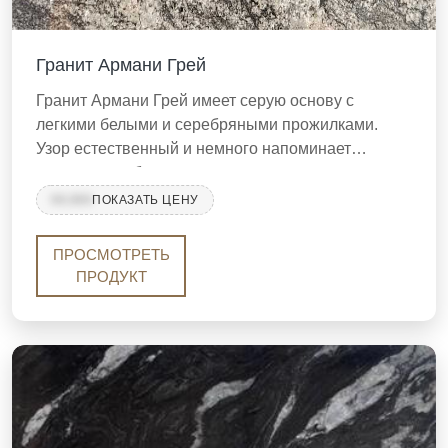
Гранит Армани Грей
Гранит Армани Грей имеет серую основу с
легкими белыми и серебряными прожилками.
Узор естественный и немного напоминает
мрамор, но обладает прочностью и
долговечностью гранита. Он отлично подходит
99,999
ПОКАЗАТЬ ЦЕНУ
для кухонных столешниц, полов и облицовки стен.
ПРОСМОТРЕТЬ
ПРОДУКТ