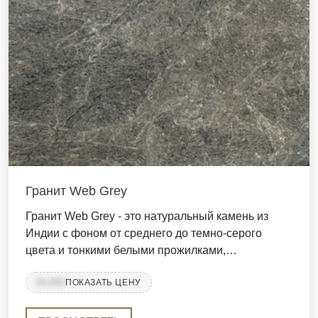
Гранит Web Grey
Гранит Web Grey - это натуральный камень из
Индии с фоном от среднего до темно-серого
цвета и тонкими белыми прожилками,
напоминающими паутину. Он прочный, требует
99,999
ПОКАЗАТЬ ЦЕНУ
минимального ухода и часто используется для
кухонных столешниц, полов, лестниц, облицовки