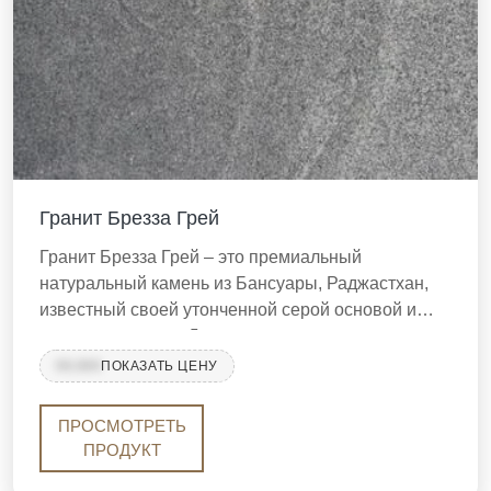
Гранит Брезза Грей
Гранит Брезза Грей – это премиальный
натуральный камень из Бансуары, Раджастхан,
известный своей утонченной серой основой и
тонкими узорами. Доступен в полированном,
огненном и шлифованном вариантах, идеально
99,999
ПОКАЗАТЬ ЦЕНУ
подходит для столешниц, полов и облицовки стен.
Купите высококачественный гранит Брезза Грей
ПРОСМОТРЕТЬ
для вашего следующего проекта.
ПРОДУКТ