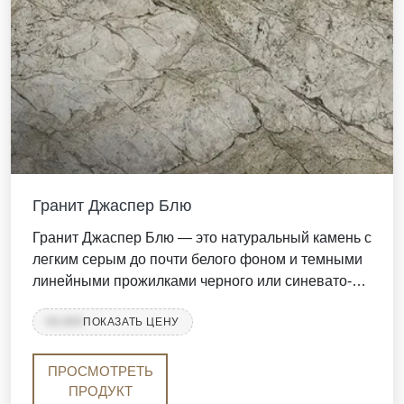
Гранит Джаспер Блю
Гранит Джаспер Блю — это натуральный камень с
легким серым до почти белого фоном и темными
линейными прожилками черного или синевато-
серого оттенка. Узор включает в себя широкие
99,999
ПОКАЗАТЬ ЦЕНУ
прожилки и минеральные кластеры. Этот гранит
нарезается на плиты или плитки и доступен в
отделках, таких как полированная, шлифованная
ПРОСМОТРЕТЬ
или кожаная.
ПРОДУКТ