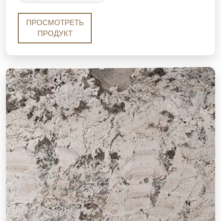
accented by icy blue-grey quartz and dark mineral
streaks. With its warm palette and dramatic
ПРОСМОТРЕТЬ
movement, it brings the luxury of an exotic stone to
ПРОДУКТ
kitchens, islands and feature walls.