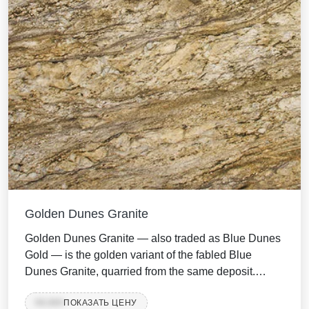
Golden Dunes Granite
Golden Dunes Granite — also traded as Blue Dunes
Gold — is the golden variant of the fabled Blue
Dunes Granite, quarried from the same deposit.
Rolling waves of gold, beige and rich brown sweep
99,999
ПОКАЗАТЬ ЦЕНУ
across the slab like windblown desert sand,