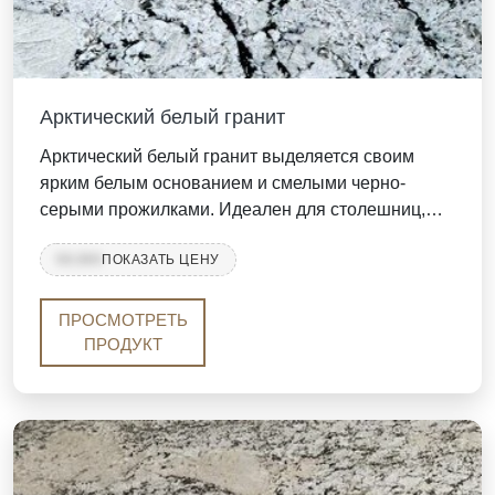
Арктический белый гранит
Арктический белый гранит выделяется своим
ярким белым основанием и смелыми черно-
серыми прожилками. Идеален для столешниц,
стен и полов, он предлагает современную
99,999
ПОКАЗАТЬ ЦЕНУ
элегантность с долговечной прочностью.
Доступен в плитах и плитках.
ПРОСМОТРЕТЬ
ПРОДУКТ