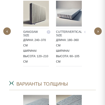
‹
›
M SIZE
GANGSAW
CUTTER/VERTICAL
TILES
SIZE
SIZE
30X30, 60X3
ДЛИНА: 240–370
ДЛИНА: 180–360
БАТЫВАЕМ
60X60, 80X8
СМ
СМ
Ь В
90X60 СМ
ШИРИНА/
ШИРИНА/
РАХ,
ВЫСОТА: 120–210
ВЫСОТА: 60–105
ИФИЧНЫХ
СМ
СМ
РОЕКТА.
ВАРИАНТЫ ТОЛЩИНЫ