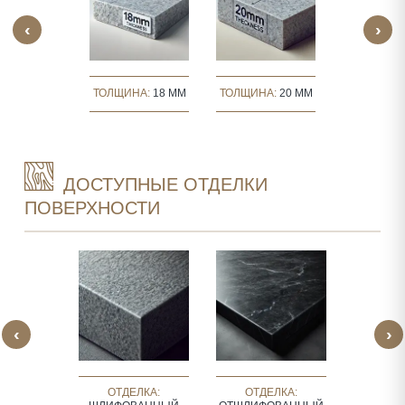
‹
›
ИНА:
30 MM
ТОЛЩИНА:
18 MM
ТОЛЩИНА:
20 MM
ТОЛЩИНА
ДОСТУПНЫЕ ОТДЕЛКИ
ПОВЕРХНОСТИ
‹
›
ЛКА:
ОТДЕЛКА:
ОТДЕЛКА:
ОТДЕЛКА