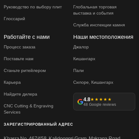
Руководство по выбору плит
Глобальная торговая
выставка и события
Глоссарий
Служба инспекции камня
Работайте с нами
Наши местоположения
Процесс заказа
Джалор
Поставьте нам
Кишангарх
Станьте ритейлером
Пали
Карьера
Силоре, Кишангарх
Найдите дилера
4.8
★★★★★
48 Google reviews
CNC Cutting & Engraving
Services
ЗАРЕГИСТРИРОВАННЫЙ АДРЕС
Khasra No. 467/458, Kalidoongri Gram, Makrana Road,