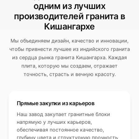
одним из лучших
Изучите премиальный индийский гранит,
производителей гранита в
изготовленный в Кишангархе — где каждый цвет и
Кишангархе
узор отражают искусство и мастерство природы.
Мы объединяем дизайн, качество и инновации,
Изучить ассортимент гранита
чтобы привнести лучшее из индийского гранита
из сердца рынка гранита Кишангарха. Каждая
плита, которую мы создаем, отражает
точность, страсть и вечную красоту.
Прямые закупки из карьеров
Наш завод закупает гранитные блоки
напрямую у лучших карьеров,
обеспечивая постоянное качество,
глубину цвета и структурную прочность