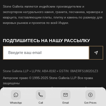
Stone Galleria является индийским производителем и
экспортером натурального камня, гранита, песчаника, мрамора и
кварцита, поставляющим плиты, плитку и камень по размеру для
мировых рынков и проектов по всей Индии.
ПОДПИШИТЕСЬ НА НАШУ РАССЫЛКУ
Stone Galleria LLP
• LLPIN: ABA-8192 • GSTIN: 08AERFS1802D1Z3
Авторское право © 1995-2025 Stone Galleria LLP. Все права
защищены
|
|
|
|
Политика конфиденциальности
Условия и положения
Disclaimer
|
Карта сайта
Website by Dovio Technologies
WhatsApp
Call
Email
Get Prices