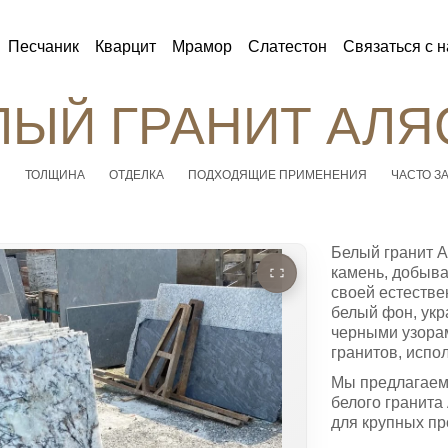
Песчаник
Кварцит
Мрамор
Слатестон
Связаться с 
ЛЫЙ ГРАНИТ АЛЯ
Ы
ТОЛЩИНА
ОТДЕЛКА
ПОДХОДЯЩИЕ ПРИМЕНЕНИЯ
ЧАСТО З
Белый гранит А
камень, добыв
своей естестве
белый фон, ук
черными узорам
гранитов, испо
Мы предлагаем 
белого гранита
для крупных пр