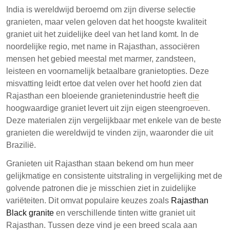
granietindustrie, met hoogwaardige opties die
India is wereldwijd beroemd om zijn diverse selectie
concurreren met die uit Zuid-India en Brazilië. Het
granieten, maar velen geloven dat het hoogste kwaliteit
artikel belicht vijf populaire witte granieten uit
graniet uit het zuidelijke deel van het land komt. In de
Rajasthan, waaronder Jeerawal White en Alaska
noordelijke regio, met name in Rajasthan, associëren
White, elk met unieke kenmerken en toepassingen.
mensen het gebied meestal met marmer, zandsteen,
Deze granieten worden steeds meer erkend om hun
leisteen en voornamelijk betaalbare granietopties. Deze
uniforme uitstraling en betaalbaarheid.
misvatting leidt ertoe dat velen over het hoofd zien dat
Rajasthan een bloeiende granietenindustrie heeft
De granietindustrie van Rajasthan groeit en biedt
die
hoogwaardige graniet levert uit zijn eigen steengroeven.
hoogwaardige opties die vaak over het hoofd
Deze materialen zijn vergelijkbaar met enkele van de beste
worden gezien ten gunste van zuidelijke
granieten die wereldwijd te vinden zijn, waaronder die uit
variëteiten.
Brazilië.
Vijf opmerkelijke witte granieten uit Rajasthan zijn
Granieten uit Rajasthan staan bekend om hun meer
Jeerawal White, S White, C White, P White en
gelijkmatige en consistente uitstraling in vergelijking met de
Alaska White.
golvende patronen die je misschien ziet in zuidelijke
Deze granieten zijn geschikt voor verschillende
variëteiten. Dit omvat populaire keuzes zoals
Rajasthan
Black granite
toepassingen, van werkbladen tot vloeren, met
en verschillende tinten witte graniet uit
Rajasthan. Tussen deze vind je een breed scala aan
concurrerende prijzen.