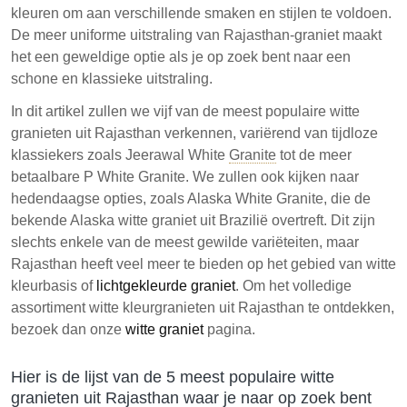
kleuren om aan verschillende smaken en stijlen te voldoen.
De granietaanbiedingen van Rajasthan krijgen
De meer uniforme uitstraling van Rajasthan-graniet maakt
erkenning voor hun kwaliteit en variëteit, waardoor ze
het een geweldige optie als je op zoek bent naar een
een levensvatbare keuze zijn voor consumenten.
schone en klassieke uitstraling.
In dit artikel zullen we vijf van de meest populaire witte
granieten uit Rajasthan verkennen, variërend van tijdloze
klassiekers zoals Jeerawal White
Granite
tot de meer
betaalbare P White Granite. We zullen ook kijken naar
hedendaagse opties, zoals Alaska White Granite, die de
bekende Alaska witte graniet uit Brazilië overtreft. Dit zijn
slechts enkele van de meest gewilde variëteiten, maar
Rajasthan heeft veel meer te bieden op het gebied van witte
kleurbasis of
lichtgekleurde graniet
. Om het volledige
assortiment witte kleurgranieten uit Rajasthan te ontdekken,
bezoek dan onze
witte graniet
pagina.
Hier is de lijst van de 5 meest populaire witte
granieten uit Rajasthan waar je naar op zoek bent