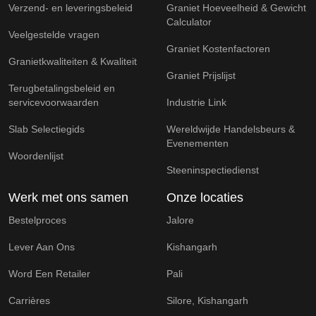
Verzend- en leveringsbeleid
Graniet Hoeveelheid & Gewicht
Calculator
Veelgestelde vragen
Graniet Kostenfactoren
Granietkwaliteiten & Kwaliteit
Graniet Prijslijst
Terugbetalingsbeleid en
servicevoorwaarden
Industrie Link
Slab Selectiegids
Wereldwijde Handelsbeurs &
Evenementen
Woordenlijst
Steeninspectiedienst
Werk met ons samen
Onze locaties
Bestelproces
Jalore
Lever Aan Ons
Kishangarh
Word Een Retailer
Pali
Carrières
Silore, Kishangarh