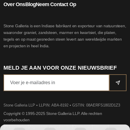
Over Ons
Blog
Neem Contact Op
Stone Galleria is een Indiase fabrikant en exporteur van natuursteen,
waaronder graniet, zandsteen, marmer en kwartsiet, die platen,
tegels en op maat gesneden steen levert aan wereldwijde markten
en projecten in heel India.
MELD JE AAN VOOR ONZE NIEUWSBRIEF
Stone Galleria LLP
• LLPIN: ABA-8192 • GSTIN: 08AERFS1802D1Z3
Copyright © 1995-2025 Stone Galleria LLP. Alle rechten
voorbehouden
|
|
|
|
|
Privacybeleid
Algemene voorwaarden
Disclaimer
Sitemap