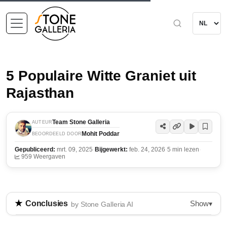
5 Populaire Witte Graniet uit
Rajasthan
Team Stone Galleria
AUTEUR
Mohit Poddar
BEOORDEELD DOOR
Gepubliceerd:
mrt. 09, 2025
·
Bijgewerkt:
feb. 24, 2026
·
5 min lezen
·
959 Weergaven
Show
Conclusies
▾
by Stone Galleria AI
Rajasthan komt op als een belangrijke speler in de