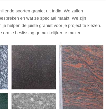
lende soorten Indiase graniet, gecategoriseerd op
amen en biedt inzichten in het kiezen van de juiste
llende soorten graniet uit India. We zullen
en afwerkingsopties.
bespreken en wat ze speciaal maakt. We zijn
 je helpen de juiste graniet voor je project te kiezen.
oepen, waaronder zwart, wit, bruin, groen, rood, blauw, goud
ie om je beslissing gemakkelijker te maken.
ndia zijn Tamil Nadu, Karnataka, Andhra Pradesh,
adhya Pradesh.
niet zijn kleur, duurzaamheid, beoogd gebruik en
iase graniet is essentieel voor het maken van