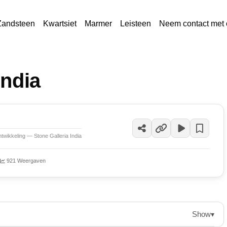
Zandsteen
Kwartsiet
Marmer
Leisteen
Neem contact met 
India
ntwikkeling — Stone Galleria India
921 Weergaven
Show
▾