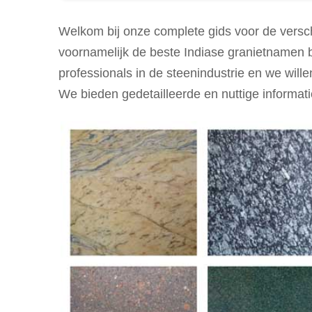
Deze gids biedt een overzicht van verschil
kleur. Het benadrukt opmerkelijke granietn
Welkom bij onze complete gids voor de verschi
graniet op basis van kleur, duurzaamheid 
voornamelijk de beste Indiase granietnamen 
professionals in de steenindustrie en we willen
Indiase graniet is gecategoriseerd in kleurgr
en roze.
We bieden gedetailleerde en nuttige informat
Belangrijke granietproducerende staten in I
Telangana, Rajasthan, Gujarat, Orissa en M
Belangrijke factoren voor het kiezen van gra
afwerkingsopties.
Inzicht in de soorten en kenmerken van Ind
weloverwogen ontwerpe keuzes.