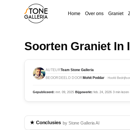
Home
Over ons
Graniet
Soorten Graniet In 
AUTEUR
Team Stone Galleria
BEOORDEELD DOOR
Mohit Poddar
· Hoofd Bedrijfso
Gepubliceerd:
mrt. 09, 2025
·
Bijgewerkt:
feb. 24, 2026
·
3 min lezen
·
Conclusies
by Stone Galleria AI