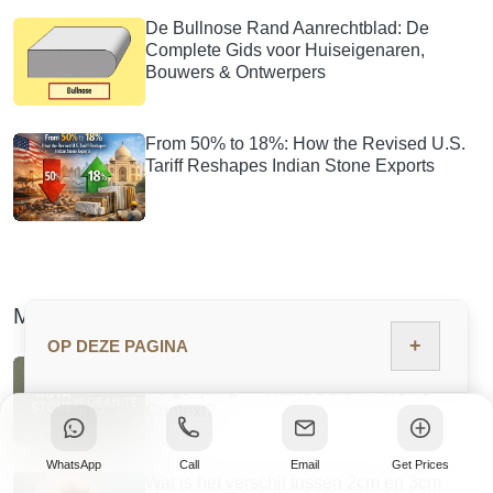
De Bullnose Rand Aanrechtblad: De
Complete Gids voor Huiseigenaren,
Bouwers & Ontwerpers
From 50% to 18%: How the Revised U.S.
Tariff Reshapes Indian Stone Exports
Meest Populaire Blogs
+
OP DEZE PAGINA
Kota Stone vs Graniet: Vriendelijke
Vergelijking — Wat is Beter in Welke
Context?
WhatsApp
Call
Email
Get Prices
Wat is het verschil tussen 2cm en 3cm