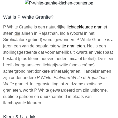
De graniet is beschikbaar in verschillende maten
en afwerkingen, die tegemoetkomen aan diverse
ontwerppreferenties.
Wat is P White Granite?
P Witte Graniet is een praktische keuze voor een
P White Granite is een natuurlijke
lichtgekleurde graniet
breed scala aan bouw- en ontwerpprojecten
steen
die
alleen in Rajasthan, India (vooral in het
vanwege zijn duurzaamheid en betaalbaarheid.
Sirohi/Jalore gebied) wordt gewonnen. P White Granite is al
jaren een van de populairste
witte granieten
. Het is een
stollingsgesteente dat voornamelijk uit kwarts en veldspaat
bestaat (plus kleine hoeveelheden mica of biotiet). De steen
heeft doorgaans een lichtgrijs-witte (soms crème)
achtergrond met donkere mineraalgranen. Handelsnamen
zijn onder andere
P White
,
Platinum White
of
Rajasthan
White
graniet. In tegenstelling tot zeldzame exotische
granieten, wordt P White gewaardeerd om zijn uniforme,
subtiele patroon en duurzaamheid in plaats van
flamboyante kleuren.
Kleur & Uiterlijk