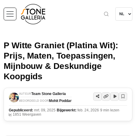
P Witte Graniet (Platina Wit):
Prijs, Maten, Toepassingen,
Mijnbouw & Deskundige
Koopgids
Team Stone Galleria
AUTEUR
Mohit Poddar
BEOORDEELD DOOR
Gepubliceerd:
mrt. 09, 2025
·
Bijgewerkt:
feb. 24, 2026
·
9 min lezen
·
1851 Weergaven