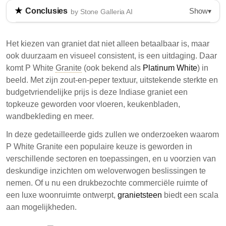
Show
Conclusies
▾
by Stone Galleria AI
P Witte Graniet, ook bekend als Platina Wit, is een
duurzame en betaalbare graniet die wordt gewonnen
Het kiezen van graniet dat niet alleen betaalbaar is, maar
in Rajasthan, India. Het consistente zout-en-peper
ook duurzaam en visueel consistent, is een uitdaging. Daar
uiterlijk maakt het geschikt voor verschillende
komt P White
Granite
(ook bekend als
Platinum White
) in
toepassingen, waaronder aanrechtbladen en vloeren.
beeld. Met zijn zout-en-peper textuur, uitstekende sterkte en
De graniet is budgetvriendelijk en veelzijdig,
budgetvriendelijke prijs is deze Indiase graniet een
aantrekkelijk voor zowel residentiële als commerciële
topkeuze geworden voor vloeren, keukenbladen,
projecten.
wandbekleding en meer.
P Witte Graniet heeft een lichtgrijs-witte basis met
In deze gedetailleerde gids zullen we onderzoeken waarom
donkere vlekken, wat zorgt voor een uniforme
P White Granite een populaire keuze is geworden in
uitstraling.
verschillende sectoren en toepassingen, en u voorzien van
deskundige inzichten om weloverwogen beslissingen te
Het staat bekend om zijn sterkte,
nemen. Of u nu een drukbezochte commerciële ruimte of
krasbestendigheid en langdurige waarde,
een luxe woonruimte ontwerpt,
granietsteen
biedt een scala
waardoor het ideaal is voor drukbezochte
aan mogelijkheden.
gebieden.