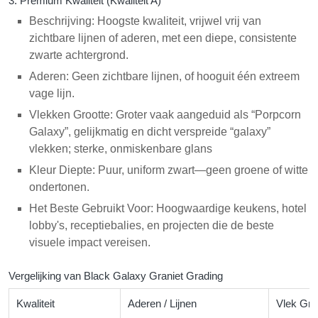
3. Premium Kwaliteit (Kwaliteit A)
Beschrijving: Hoogste kwaliteit, vrijwel vrij van
zichtbare lijnen of aderen, met een diepe, consistente
zwarte achtergrond.
Aderen: Geen zichtbare lijnen, of hooguit één extreem
vage lijn.
Vlekken Grootte: Groter vaak aangeduid als “Porpcorn
Galaxy”, gelijkmatig en dicht verspreide “galaxy”
vlekken; sterke, onmiskenbare glans
Kleur Diepte: Puur, uniform zwart—geen groene of witte
ondertonen.
Het Beste Gebruikt Voor: Hoogwaardige keukens, hotel
lobby's, receptiebalies, en projecten die de beste
visuele impact vereisen.
Vergelijking van Black Galaxy Graniet Grading
Kwaliteit
Aderen / Lijnen
Vlek Gro