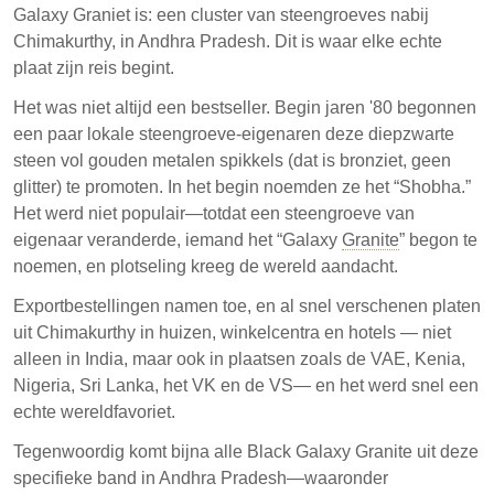
Galaxy Graniet is: een cluster van steengroeves nabij
Chimakurthy, in Andhra Pradesh. Dit is waar elke echte
plaat zijn reis begint.
Het was niet altijd een bestseller. Begin jaren '80 begonnen
een paar lokale steengroeve-eigenaren deze diepzwarte
steen vol gouden metalen spikkels (dat is bronziet, geen
glitter) te promoten. In het begin noemden ze het “Shobha.”
Het werd niet populair—totdat een steengroeve van
eigenaar veranderde, iemand het “Galaxy
Granite
” begon te
noemen, en plotseling kreeg de wereld aandacht.
Exportbestellingen namen toe, en al snel verschenen platen
uit Chimakurthy in huizen, winkelcentra en hotels — niet
alleen in India, maar ook in plaatsen zoals de VAE, Kenia,
Nigeria, Sri Lanka, het VK en de VS— en het werd snel een
echte wereldfavoriet.
Tegenwoordig komt bijna alle Black Galaxy Granite uit deze
specifieke band in Andhra Pradesh—waaronder