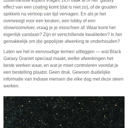
Buitenlandse kopers vragen zich vaak af of het “galaxy”
effect van een
verschillende ontwerpeisen.
coating
komt (dat is niet zo), of de gouden
spikkels na verloop van tijd vervagen. En als je het
Het begrijpen van de kenmerken en classificatie van
overweegt voor een keuken, een lobby of een
Zwarte Galaxy Graniet is essentieel voor het maken
showroomvloer, vraag je je misschien af: Waar komt het
van weloverwogen aankoopbeslissingen.
eigenlijk vandaan? Zijn er verschillende kwaliteiten? Is het
gemakkelijk om
die
gepolijste afwerking te onderhouden?
Laten we het in eenvoudige termen uitleggen — wat Black
Galaxy Graniet speciaal maakt, welke afwerkingen het
beste werken waar, en wat je moet controleren voordat je
een bestelling plaatst. Geen druk. Gewoon duidelijke
informatie van Indiase mensen die elke dag met deze steen
werken.