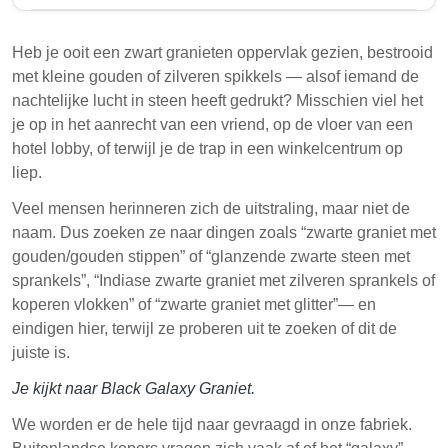
Zwarte Galaxy Graniet, afkomstig uit Chimakurthy in
Andhra Pradesh, India, staat bekend om zijn diepe
Heb je ooit een zwart granieten oppervlak gezien, bestrooid
zwarte kleur en metalen spikkels van bronziet. Het is
met kleine gouden of zilveren spikkels — alsof iemand de
geliefd om zijn duurzaamheid, lage onderhoud en
nachtelijke lucht in steen heeft gedrukt? Misschien viel het
esthetische aantrekkingskracht, waardoor het
je op in het aanrecht van een vriend, op de vloer van een
geschikt is voor verschillende toepassingen,
hotel lobby, of terwijl je de trap in een winkelcentrum op
waaronder werkbladen en vloeren. De graniet wordt
liep.
ingedeeld in graden op basis van visuele kwaliteit,
Veel mensen herinneren zich de uitstraling, maar niet de
spikkelgrootte en kleurdiepte.
naam. Dus zoeken ze naar dingen zoals “zwarte graniet met
Zwarte Galaxy Graniet heeft een unieke mix van
gouden/gouden stippen” of “glanzende zwarte steen met
zwarte steen met gouden of koperen spikkels,
sprankels”, “Indiase zwarte graniet met zilveren sprankels of
bekend als bronziet.
koperen vlokken” of “zwarte graniet met glitter”— en
eindigen hier, terwijl ze proberen uit te zoeken of dit de
Het wordt voornamelijk gewonnen in
juiste is.
Chimakurthy, waardoor het zich onderscheidt van
andere zwarte granieten wereldwijd.
Je kijkt naar Black Galaxy Graniet.
De graniet is beschikbaar in verschillende
We worden er de hele tijd naar gevraagd in onze fabriek.
graden, maten en afwerkingen, die voldoen aan