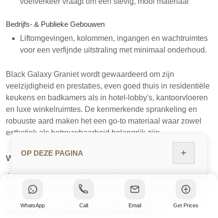
voetverkeer vraagt om een stevig, mooi materiaal
Bedrijfs- & Publieke Gebouwen
Liftomgevingen, kolommen, ingangen en wachtruimtes
voor een verfijnde uitstraling met minimaal onderhoud.
Black Galaxy Graniet wordt gewaardeerd om zijn
veelzijdigheid en prestaties, even goed thuis in residentiële
keukens en badkamers als in hotel-lobby's, kantoorvloeren
en luxe winkelruimtes. De kenmerkende sprankeling en
robuuste aard maken het een go-to materiaal waar zowel
esthetiek als betrouwbaarheid belangrijk zijn.
+
OP DEZE PAGINA
Wat is de Prijs van Black Galaxy Graniet?
Als je tot nu toe hebt gevolgd—wat Black Galaxy Graniet is,
hoe je kwaliteit herkent, en de ins en outs van classificatie,
afwerkingen en maten—ben je waarschijnlijk klaar voor de
WhatsApp
Call
Email
Get Prices
vraag die we het vaakst in de fabriek krijgen: