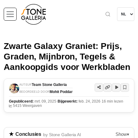
Zwarte Galaxy Graniet: Prijs,
Graden, Mijnbron, Tegels &
Aankoopgids voor Werkbladen
Team Stone Galleria
AUTEUR
Mohit Poddar
BEOORDEELD DOOR
Gepubliceerd:
mrt. 09, 2025
·
Bijgewerkt:
feb. 24, 2026
·
16 min lezen
·
5415 Weergaven
Show
Conclusies
▾
by Stone Galleria AI