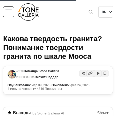
Какова твердость гранита?
Понимание твердости
гранита по шкале Мооса
Команда Stone Galleria
АВТОР
Мохит Поддар
РЕЦЕНЗИРОВАЛ
Опубликовано:
мар 09, 2025
·
Обновлено:
фев 24, 2026
·
4 минуты чтения
·
4346 Просмотры
Show
Выводы
▾
by Stone Galleria AI