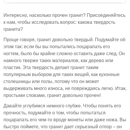
Гранит занимает от 6 до 7 по шкале Мооса, что
указывает на его твердость и устойчивость к
Интересно, насколько прочен гранит? Присоединяйтесь
царапинам. Он тверже мрамора, который
к нам, чтобы исследовать вопрос: какова твердость
занимает от 3 до 4, что делает гранит
гранита?
предпочтительным выбором для зон с высокой
Проще говоря, гранит довольно твердый. Подумайте об
проходимостью. Кварц, искусственный камень,
этом так: если бы вы попытались поцарапать его
также имеет рейтинг твердости около 7,
ногтем, было бы крайне сложно оставить даже след. Он
сопоставимый с гранитом.
намного тверже таких материалов, как дерево или
Твердость гранита делает его подходящим для
пластик. Эта твердость делает гранит таким
столешниц и полов благодаря его прочности.
популярным выбором для таких вещей, как кухонные
столешницы или полы, потому что он может
Мрамор мягче гранита, с рейтингом по шкале
выдерживать много износа, не повреждаясь легко. Итак,
Мооса от 3 до 4.
простыми словами, гранит довольно прочен!
Кварц, искусственный камень, имеет рейтинг
Давайте углубимся немного глубже. Чтобы понять его
твердости около 7, аналогичный граниту.
прочность, подумайте о том, чтобы попытаться
Понимание твердости гранита имеет решающее
поцарапать его чем-то вроде монеты или даже ножа. Вы
значение для выбора материалов для прочных
быстро поймете, что гранит дает серьезный отпор – он