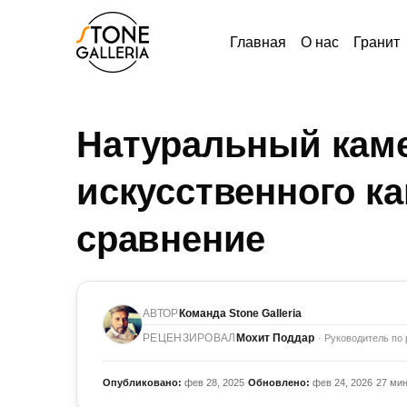
Главная
О нас
Гранит
Натуральный кам
искусственного к
сравнение
АВТОР
Команда Stone Galleria
РЕЦЕНЗИРОВАЛ
Мохит Поддар
· Руководитель по 
Опубликовано:
фев 28, 2025
·
Обновлено:
фев 24, 2026
·
27 ми