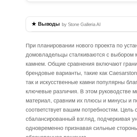
Выводы
by Stone Galleria AI
Владельцы домов часто сравнивают нат
столешниц и полов. Натуральный камень
При планировании нового проекта по уста
уникальные узоры и прочность, но требу
домовладельцы сталкиваются с выбором 
такой как кварц, обеспечивает однород
камнем. Общие сравнения включают гранит
Этот гид описывает плюсы и минусы ка
брендовые варианты, такие как Caesarston
принимать обоснованные решения.
так и искусственные камни популярны благ
ключевые различия. В этом руководстве м
Натуральный камень имеет уникальные уз
предотвращения пятен.
материал, сравним их плюсы и минусы и п
соответствует вашим потребностям. Цель с
Искусственный камень непористый, устойч
сбалансированный взгляд, подчеркивая ун
Выбор между материалами часто зависит о
одновременно признавая сильные стороны
Понимание различий между натуральны