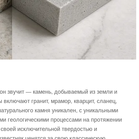
 он звучит — камень, добываемый из земли и
 включают гранит, мрамор, кварцит, сланец,
натурального камня уникален, с уникальными
ыми геологическими процессами на протяжении
ы своей исключительной твердостью и
известняк ценятся за свою классическую