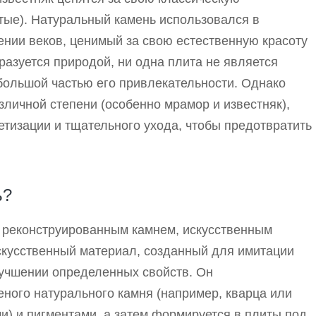
стые). Натуральный камень использовался в
ении веков, ценимый за свою естественную красоту
разуется природой, ни одна плита не является
большой частью его привлекательности. Однако
зличной степени (особенно мрамор и известняк),
метизации и тщательного ухода, чтобы предотвратить
ь?
 реконструированным камнем, искусственным
скусственный материал, созданный для имитации
лучшении определенных свойств. Он
ного натурального камня (например, кварца или
) и пигментами, а затем формируется в плиты под