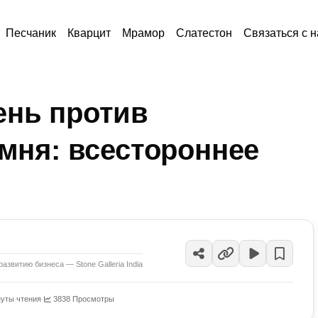
Песчаник
Кварцит
Мрамор
Слатестон
Связаться с 
ень против
амня: всестороннее
развитию бизнеса — Stone Galleria India
нуты чтения
·
3838 Просмотры