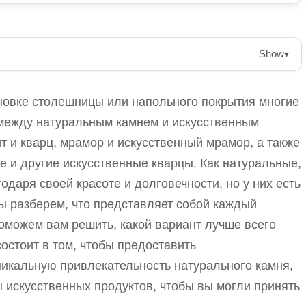
Show
▾
уральный камень и искусственный камень для
, такой как гранит и мрамор, предлагает
новке столешницы или напольного покрытия многие
ет ухода, в то время как искусственный камень,
между натуральным камнем и искусственным
ный внешний вид и не требует особого ухода.
 и кварц, мрамор и искусственный мрамор, а также
ждого материала, чтобы помочь потребителям
e и другие искусственные кварцы. Как натуральные,
одаря своей красоте и долговечности, но у них есть
ы разберем, что представляет собой каждый
оры и требует периодической герметизации для
оможем вам решить, какой вариант лучше всего
остоит в том, чтобы предоставить
ив к пятнам и не требует герметизации.
икальную привлекательность натурального камня,
т эстетических предпочтений и готовности к уходу.
 искусственных продуктов, чтобы вы могли принять
м и искусственным камнем помогает владельцам