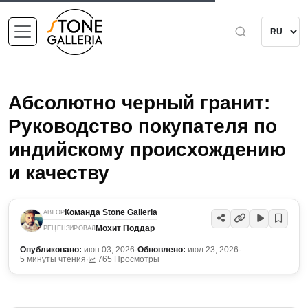
Абсолютно черный гранит:
Руководство покупателя по
индийскому происхождению
и качеству
Команда Stone Galleria
АВТОР
Мохит Поддар
РЕЦЕНЗИРОВАЛ
Опубликовано:
июн 03, 2026
·
Обновлено:
июл 23, 2026
·
5 минуты чтения
·
765 Просмотры