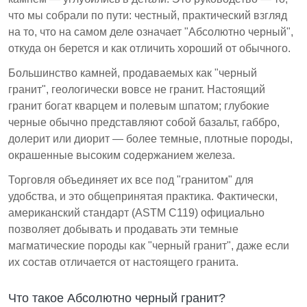
что мы собрали по пути: честный, практический взгляд
Качество абсолютно черного гранита
на то, что на самом деле означает "Абсолютно черный",
значительно варьируется из-за таких факторов,
откуда он берется и как отличить хороший от обычного.
как размер зерна и наличие минералов, что
Большинство камней, продаваемых как "черный
влияет как на внешний вид, так и на стоимость.
гранит", геологически вовсе не гранит. Настоящий
Покупатели должны отдавать приоритет
гранит богат кварцем и полевым шпатом; глубокие
происхождению карьера и качеству камня, а не
черные обычно представляют собой базальт, габбро,
общим ярлыкам при закупке гранита.
долерит или диорит — более темные, плотные породы,
окрашенные высоким содержанием железа.
Торговля объединяет их все под "гранитом" для
удобства, и это общепринятая практика. Фактически,
американский стандарт (ASTM C119) официально
позволяет добывать и продавать эти темные
магматические породы как "черный гранит", даже если
их состав отличается от настоящего гранита.
Что такое Абсолютно черный гранит?