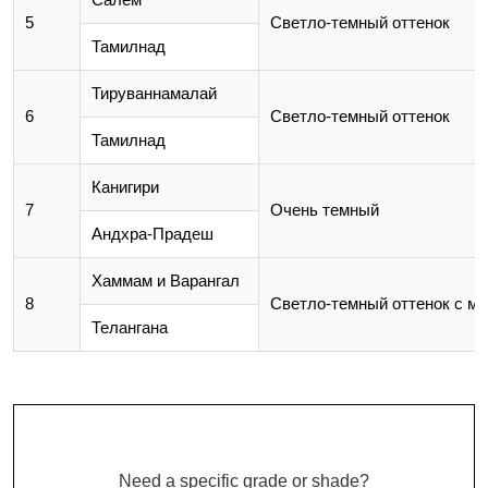
5
Светло-темный оттенок
Тамилнад
Тируваннамалай
6
Светло-темный оттенок
Тамилнад
Канигири
7
Очень темный
Андхра-Прадеш
Хаммам и Варангал
8
Светло-темный оттенок с ма
Телангана
Need a specific grade or shade?