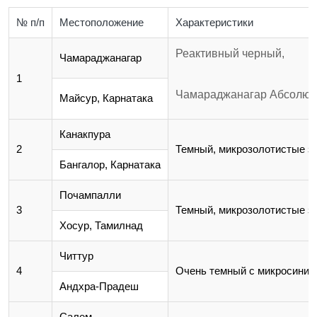
№ п/п
Местоположение
Характеристики
Реактивный черный,
Чамараджанагар
1
Чамараджанагар Абсолютны
Майсур, Карнатака
Канакпура
2
Темный, микрозолотистые з
Бангалор, Карнатака
Почампалли
3
Темный, микрозолотистые з
Хосур, Тамилнад
Читтур
4
Очень темный с микросиними
Андхра-Прадеш
Салем