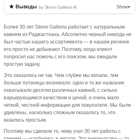
Show
Выводы
▾
by Stone Galleria AI
Закупка абсолютно черного гранита выявляет
сложности в качестве и происхождении.
Более 30 лет Stone Galleria работает с натуральным
Существуют вариации в разных карьерах,
камнем из Раджастхана. Абсолютно черный никогда не
влияющие на цену и внешний вид. Понимание
был частью нашего ассортимента — в нашем регионе
этих различий важно для покупателей, ищущих
его просто не добывают. Поэтому, когда клиент
определенные характеристики в своих каменных
попросил нас помочь с его поиском, мы ожидали
изделиях.
простую задачу.
Абсолютно черный гранит — это термин,
Это оказалось не так. Чем глубже мы копали, тем
используемый для различных темных камней,
больше путаницы возникало: одно и то же название
часто ошибочно классифицируемых как гранит,
охватывало десятки различных камней, с сильно
несмотря на различия в геологическом
варьирующимся качеством и ценой, и очень мало
составе.
четкой, честной информации для покупателя. Мы были
удивлены, насколько сложным оказалось то, что
Индийские карьеры, особенно в Карнатаке и
казалось простым.
Андхра-Прадеше, производят различные виды
абсолютно черного гранита, каждый с
Поэтому мы сделали то, чему учат 30 лет работы с
уникальными качествами и ценами.
камнем — углубились в детали. Это руководство — то,