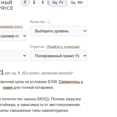
ЖНЫЙ
₹
$
€
|
Sq. Ft
Sq. Mtr
PRICE
Качество:
i
азмерам плит
)
Отделка: (
)
Узнайте о отделках
21
per sq. ft. (Ex-works, включая налоги)*
овочная цена на условиях EXW.
Свяжитесь с
нами
для точной котировки.
 количество заказа (MOQ):
Полная загрузка
нтейнера, в зависимости от местоположения.
шены смешанные типы камня/отделки.