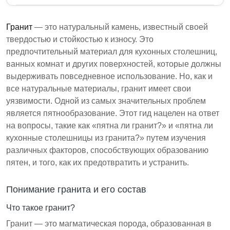
Гранит - это прочный натуральный камень,
используемый для столешниц, но он подвержен
Гранит
— это натуральный камень, известный своей
пятнам. Правильная герметизация и
твердостью и стойкостью к износу. Это
обслуживание необходимы для предотвращения
предпочтительный материал для кухонных столешниц,
пятен от обычных веществ, таких как масла, вино
ванных комнат и других поверхностей, которые должны
и вода. Понимание состава гранита и применение
выдерживать повседневное использование. Но, как и
эффективных методов очистки могут помочь
все натуральные материалы, гранит имеет свои
сохранить его внешний вид.
уязвимости. Одной из самых значительных проблем
является пятнообразование. Этот гид нацелен на ответ
Гранит - это магматическая порода, состоящая
на вопросы, такие как «пятна ли гранит?» и «пятна ли
в основном из кварца, полевого шпата и
кухонные столешницы из гранита?» путем изучения
слюды.
различных факторов, способствующих образованию
Общие вещества, вызывающие пятна,
пятен, и того, как их предотвратить и устранить.
включают масла, вино, кофе и воду, которые
могут проникать, если не герметизированы.
Понимание гранита и его состав
Регулярная герметизация каждые 1-2 года и
Что такое гранит?
своевременная уборка имеют решающее
Гранит — это магматическая порода, образованная в