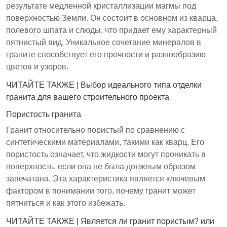
значение для предотвращения пятен.
результате медленной кристаллизации магмы под
поверхностью Земли. Он состоит в основном из кварца,
Уход за гранитными столешницами требует
полевого шпата и слюды, что придает ему характерный
понимания их свойств и применения правильного
пятнистый вид. Уникальное сочетание минералов в
ухода для предотвращения пятен.
граните способствует его прочности и разнообразию
цветов и узоров.
ЧИТАЙТЕ ТАКЖЕ |
Выбор идеального типа отделки
гранита для вашего строительного проекта
Пористость гранита
Гранит относительно пористый по сравнению с
синтетическими материалами, такими как кварц. Его
пористость означает, что жидкости могут проникать в
поверхность, если она не была должным образом
запечатана. Эта характеристика является ключевым
фактором в понимании того, почему гранит может
пятниться и как этого избежать.
ЧИТАЙТЕ ТАКЖЕ |
Является ли гранит пористым? или