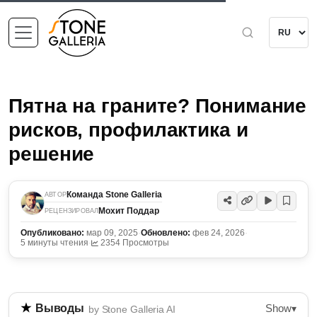
Пятна на граните? Понимание
рисков, профилактика и
решение
Команда Stone Galleria
АВТОР
Мохит Поддар
РЕЦЕНЗИРОВАЛ
Опубликовано:
мар 09, 2025
·
Обновлено:
фев 24, 2026
·
5 минуты чтения
·
2354 Просмотры
Show
Выводы
▾
by Stone Galleria AI