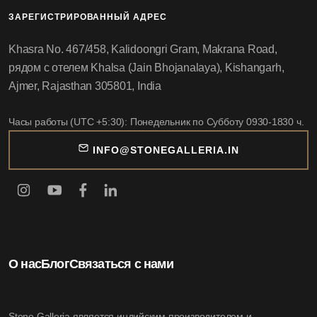
ЗАРЕГИСТРИРОВАННЫЙ АДРЕС
Khasra No. 467/458, Kalidoongri Gram, Makrana Road,
рядом с отелем Khalsa (Jain Bhojanalaya), Kishangarh,
Ajmer, Rajasthan 305801, India
Часы работы (UTC +5:30): Понедельник по Субботу 0930-1830 ч.
INFO@STONEGALLERIA.IN
О нас
Блог
Связаться с нами
Stone Galleria является индийским производителем и