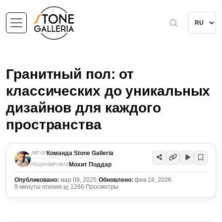
Гранитный пол: от
классических до уникальных
дизайнов для каждого
пространства
Команда Stone Galleria
АВТОР
Мохит Поддар
РЕЦЕНЗИРОВАЛ
Опубликовано:
мар 09, 2025
·
Обновлено:
фев 24, 2026
·
9 минуты чтения
·
1266 Просмотры