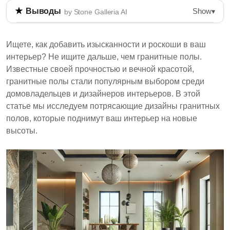
Show
Выводы
▾
by Stone Galleria AI
Гранитный пол - это прочный и визуально
привлекательный вариант для домовладельцев,
Ищете, как добавить изысканности и роскоши в ваш
предлагающий различные дизайны, подходящие
интерьер? Не ищите дальше, чем гранитные полы.
для разных стилей. Его устойчивость к царапинам
Известные своей прочностью и вечной красотой,
и пятнам делает его идеальным для зон с высокой
гранитные полы стали популярным выбором среди
проходимостью, а легкость в уходе добавляет
домовладельцев и дизайнеров интерьеров. В этой
практичности. Статья обсуждает различные
статье мы исследуем потрясающие дизайны гранитных
дизайны гранитных полов, включая классические
полов, которые поднимут ваш интерьер на новые
и современные стили, и предоставляет советы по
высоты.
установке и обслуживанию.
Гранитный пол известен своей прочностью и
вечной красотой, что делает его популярным
выбором.
Разнообразные дизайны, от классических до
современных, позволяют настроить под
личный стиль.