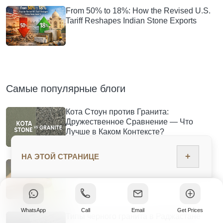
From 50% to 18%: How the Revised U.S.
Tariff Reshapes Indian Stone Exports
Самые популярные блоги
Кота Стоун против Гранита:
Дружественное Сравнение — Что
Лучше в Каком Контексте?
+
НА ЭТОЙ СТРАНИЦЕ
В чем разница между гранитными
плитами 2 см и 3 см?
WhatsApp
Call
Email
Get Prices
Типы черного гранита в Раджастане