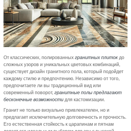
Правильное обслуживание обеспечивает
долговечность, с простыми рекомендациями
по очистке и герметизации.
Гранитный пол сочетает эстетическую
привлекательность с практичностью, что делает
его ценным выбором для улучшения внутренних
пространств.
От классических, полированных
гранитных плиток
до
сложных узоров и уникальных цветовых комбинаций,
существует дизайн гранитного пола, который подойдет
каждому стилю и предпочтению. Независимо от того,
предпочитаете ли вы традиционный вид или
современный поворот,
гранитные полы предлагают
бесконечные возможности
для кастомизации.
Гранит не только визуально привлекателен, но и
предлагает исключительную долговечность и прочность.
Его естественная стойкость к царапинам и пятнам