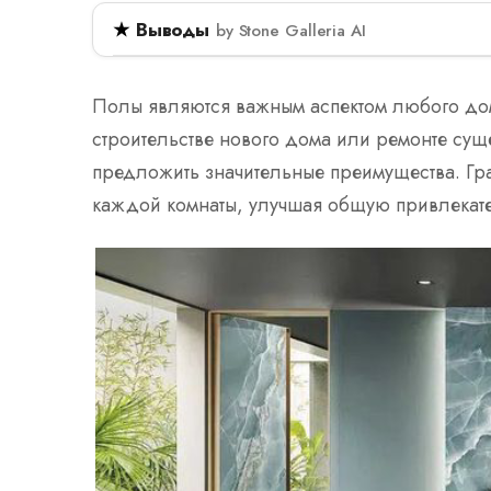
Выводы
by Stone Galleria AI
Гранитные плитки для пола — это прочны
и бизнеса. Они обладают стойкостью к теп
Полы являются важным аспектом любого дом
подходящими для зон с высокой проходи
строительстве нового дома или ремонте су
могут представлять собой трудности.
предложить значительные преимущества. Гр
каждой комнаты, улучшая общую привлекат
Гранитные плитки для пола прочные и иде
Они обладают стойкостью к теплу, пятнам и
Установка требует профессионалов из-за ве
Гранитные плитки предоставляют премиум 
прочность и эстетическую привлекательн