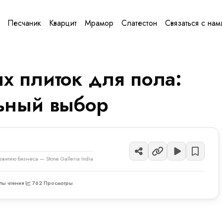
Песчаник
Кварцит
Мрамор
Слатестон
Связаться с нам
х плиток для пола:
льный выбор
звитию бизнеса — Stone Galleria India
ты чтения
·
762 Просмотры