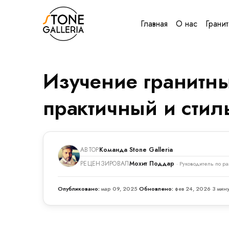
Главная
О нас
Гранит
Изучение гранитны
практичный и сти
АВТОР
Команда Stone Galleria
РЕЦЕНЗИРОВАЛ
Мохит Поддар
· Руководитель по ра
Опубликовано:
мар 09, 2025
·
Обновлено:
фев 24, 2026
·
3 мину