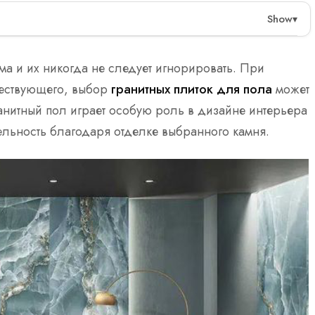
Show
▾
й и эстетически привлекательный выбор для домов
лу, пятнам и царапинам, что делает их
а и их никогда не следует игнорировать. При
мостью. Однако их вес и сложность установки
ществующего, выбор
гранитных плиток для пола
может
анитный пол играет особую роль в дизайне интерьера
ельность благодаря отделке выбранного камня.
альны для зон с высокой проходимостью.
 царапинам, что обеспечивает долговечность.
са и сложности гранитных плиток.
вариант покрытия, который сочетает в себе
ость, подходящий для различных условий.