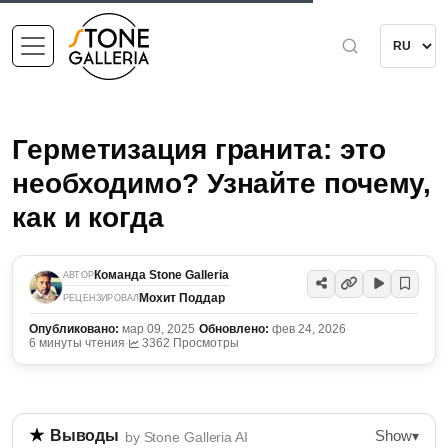
Герметизация гранита: это
необходимо? Узнайте почему,
как и когда
Команда Stone Galleria
АВТОР
Мохит Поддар
РЕЦЕНЗИРОВАЛ
Опубликовано:
мар 09, 2025
·
Обновлено:
фев 24, 2026
·
6 минуты чтения
·
3362 Просмотры
Show
Выводы
▾
by Stone Galleria AI