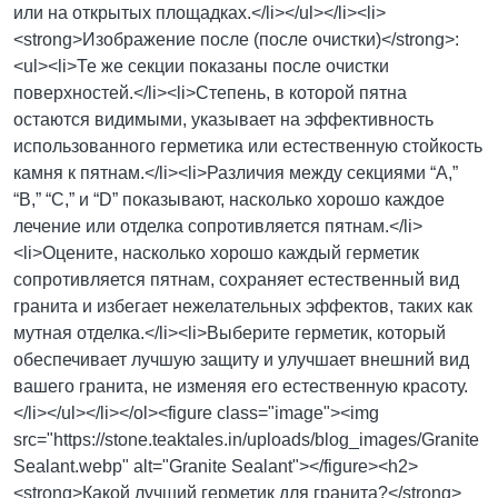
или на открытых площадках.</li></ul></li><li>
<strong>Изображение после (после очистки)</strong>:
<ul><li>Те же секции показаны после очистки
поверхностей.</li><li>Степень, в которой пятна
остаются видимыми, указывает на эффективность
использованного герметика или естественную стойкость
камня к пятнам.</li><li>Различия между секциями “A,”
“B,” “C,” и “D” показывают, насколько хорошо каждое
лечение или отделка сопротивляется пятнам.</li>
<li>Оцените, насколько хорошо каждый герметик
сопротивляется пятнам, сохраняет естественный вид
гранита и избегает нежелательных эффектов, таких как
мутная отделка.</li><li>Выберите герметик, который
обеспечивает лучшую защиту и улучшает внешний вид
вашего гранита, не изменяя его естественную красоту.
</li></ul></li></ol><figure class="image"><img
src="https://stone.teaktales.in/uploads/blog_images/Granite
Sealant.webp" alt="Granite Sealant"></figure><h2>
<strong>Какой лучший герметик для гранита?</strong>