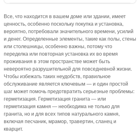
Правильное обслуживание гранита и других
натуральных камней имеет решающее значение
Все, что находится в вашем доме или здании, имеет
для предотвращения повреждений и пятен.
ценность, особенно поскольку покупка и установка,
Герметизация является важным шагом,
вероятно, потребовали значительного времени, усилий
создающим защитный барьер, сохраняющим
и денег. Определенные элементы, такие как полы, стены
внешний вид камня. Для различных типов гранита
или столешницы, особенно важны, потому что
могут потребоваться разные герметики из-за их
переделка или повторная установка их во время
уникального состава.
проживания в этом пространстве может быть
невероятно разрушительной для повседневной жизни.
Гранит и натуральные камни пористые, что
Чтобы избежать таких неудобств, правильное
делает герметизацию важной для
обслуживание является ключевым — и один простой
предотвращения пятен и повреждений.
шаг может помочь предотвратить серьезные проблемы:
Нет единого герметика, который подходит для
герметизация. Герметизация гранита — или
всего гранита; необходимо тестирование,
герметизация камня — необходима не только для
чтобы найти правильное соответствие.
гранита, но и для всех типов натурального камня,
включая песчаник, мрамор, травертин, сланец и
Рекомендуется регулярная герметизация
кварцит.
каждые 1-3 года в зависимости от