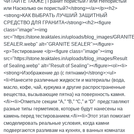
ЧИТАЙТЕ ТАКЖЕ |
Гранит пористый? или Непористый
или Насколько он пористый?</strong></a></p><h2>
<strong>КАК ВЫБРАТЬ ЛУЧШИЙ ЗАЩИТНЫЙ
СРЕДСТВО ДЛЯ ГРАНИТА</strong></h2><figure
class="image"><img
src="https://stone.teaktales.in/uploads/blog_images/GRANIT
SEALER.webp" alt="GRANITE SEALER"></figure>
<p>Тестирование </p><figure class="image"><img
src="https://stone.teaktales.in/uploads/blog_images/Result
of Sealing.webp" alt="Result of Sealing"></figure><ol><li>
<strong>Изображение до (с пятнами)</strong>:<ul>
<li>Нанесите различные жидкости и материалы (вода,
масло, кофе, чай, куркума и другие распространенные
вещества, вызывающие пятна) на поверхность камня.
</li><li>Отметьте секции “A,” “B,” “C,” и “D” представляют
разные типы герметиков, которые будут нанесены на
камень перед тестированием.</li><li>Этот этап помогает
смоделировать реальные условия, когда камни
подвергаются разливам на кухнях, в ванных комнатах