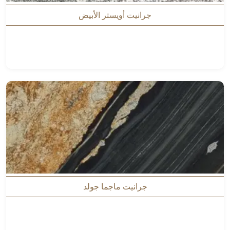
جرانيت أويستر الأبيض
جرانيت ماجما جولد