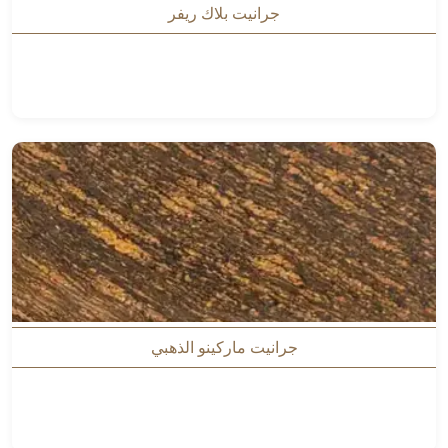
جرانيت بلاك ريفر
جرانيت ماركينو الذهبي