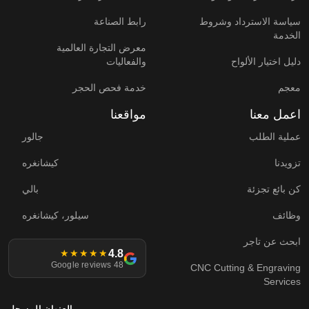
سياسة الاسترداد وشروط
رابط الصناعة
الخدمة
معرض التجارة العالمية
دليل اختيار الألواح
والفعاليات
معجم
خدمة فحص الحجر
اعمل معنا
مواقعنا
عملية الطلب
جالور
تزويدنا
كيشانغره
كن بائع تجزئة
بالي
وظائف
سيلور، كيشانغره
ابحث عن تاجر
4.8
★★★★★
48 Google reviews
CNC Cutting & Engraving
Services