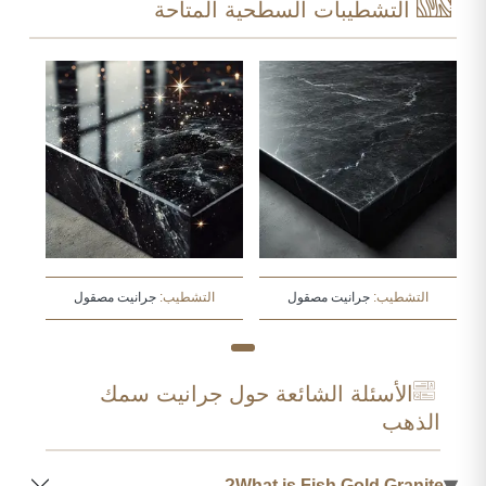
التشطيبات السطحية المتاحة
التشطيب:
جرانيت مصقول
التشطيب:
جرانيت مصقول
الأسئلة الشائعة حول جرانيت سمك
الذهب
▾
What is Fish Gold Granite?