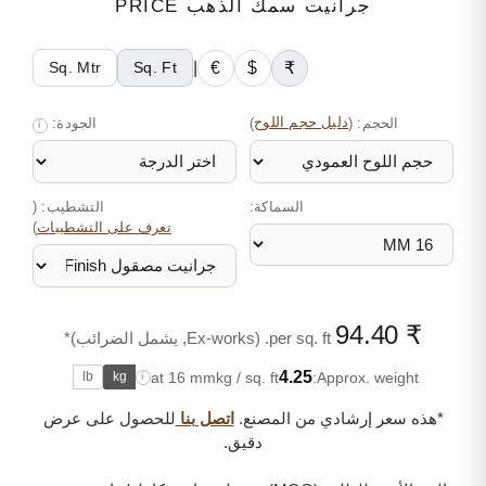
جرانيت سمك الذهب PRICE
|
€
$
₹
Sq. Mtr
Sq. Ft
الحجم:
(
دليل حجم اللوح
)
الجودة:
i
السماكة:
التشطيب: (
)
تعرف على التشطيبات
₹ 94.40
per sq. ft. (Ex-works, يشمل الضرائب)*
4.25
at 16 mm
kg / sq. ft
Approx. weight:
lb
kg
i
*هذه سعر إرشادي من المصنع.
اتصل بنا
للحصول على عرض
دقيق.