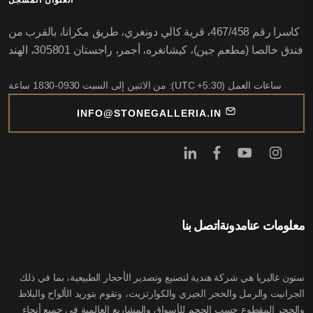
العنوان المسجل
كاسرا رقم 467/458، قرية كالي دونغري، طريق مكرانا، بالقرب من
فندق خالصا (مطعم جين)، كيشانغره، أجمر، راجستان 305801، الهند
ساعات العمل (UTC +5:30): من الاثنين إلى السبت 0930-1830 ساعة
INFO@STONEGALLERIA.IN
معلومات عنا
مدونة
اتصل بنا
ستون غاليريا هي شركة هندية لتصنيع وتصدير الأحجار الطبيعية، بما في ذلك
الجرانيت والرمل والحجر الجيري والكوارتزيت، وتقوم بتوريد الألواح والبلاط
والحجر المقطوع حسب الحجم للأسواق والمشاريع العالمية في جميع أنحاء