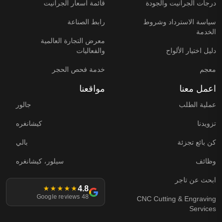
درجات الجرانيت والجودة
قائمة أسعار الجرانيت
سياسة الاسترداد وشروط
رابط الصناعة
الخدمة
معرض التجارة العالمية
دليل اختيار الألواح
والفعاليات
معجم
خدمة فحص الحجر
اعمل معنا
مواقعنا
عملية الطلب
جالور
تزويدنا
كيشانغره
كن بائع تجزئة
بالي
وظائف
سيلور، كيشانغره
ابحث عن تاجر
4.8
★★★★★
48 Google reviews
CNC Cutting & Engraving
Services