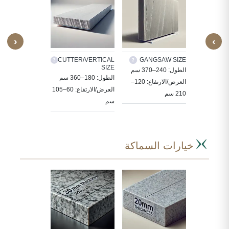
‹
›
TILES
CUTTER/VERTICAL
GANGSAW SIZE
CUS
SIZE
ة الحجر
الطول: 240–370 سم
30X30, 60X30,
الطول: 180–360 سم
ددة حسب
العرض/الارتفاع: 120–
, 80X80, 90X60
العرض/الارتفاع: 60–105
210 سم
سم
سم
خيارات السماكة