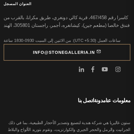
العنوان المسجل
كاسرا رقم 467/458، قرية كالي دونغري، طريق مكرانا، بالقرب من
فندق خالصا (مطعم جين)، كيشانغره، أجمر، راجستان 305801، الهند
ساعات العمل (UTC +5:30): من الاثنين إلى السبت 0930-1830 ساعة
INFO@STONEGALLERIA.IN
معلومات عنا
مدونة
اتصل بنا
ستون غاليريا هي شركة هندية لتصنيع وتصدير الأحجار الطبيعية، بما في ذلك
الجرانيت والرمل والحجر الجيري والكوارتزيت، وتقوم بتوريد الألواح والبلاط