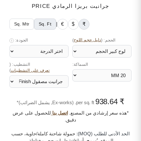
جرانيت بريزا الرمادي PRICE
|
€
$
₹
Sq. Mtr
Sq. Ft
الحجم:
(
دليل حجم اللوح
)
الجودة:
i
السماكة:
التشطيب: (
)
تعرف على التشطيبات
₹ 938.64
per sq. ft. (Ex-works, يشمل الضرائب)*
*هذه سعر إرشادي من المصنع.
اتصل بنا
للحصول على عرض
دقيق.
الحد الأدنى للطلب (MOQ):
حمولة شاحنة كاملة/حاوية، حسب
الموقع. يُسمح بأنواع/تشطيبات حجر مختلطة.