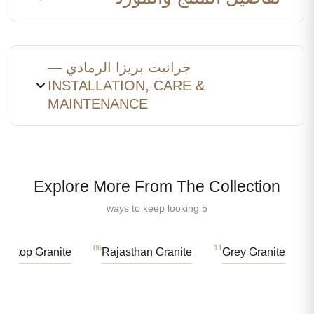
جرانيت بريزا الرمادي —
INSTALLATION, CARE &
MAINTENANCE
Explore More From The Collection
5 ways to keep looking
86
11
tertop Granite
Rajasthan Granite
Grey Granite