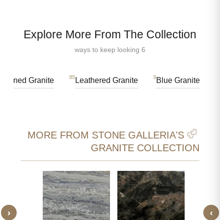
Explore More From The Collection
6 ways to keep looking
3
85
9
Veined Granite
Leathered Granite
Blue Granite
MORE FROM STONE GALLERIA'S
GRANITE COLLECTION
‹
›