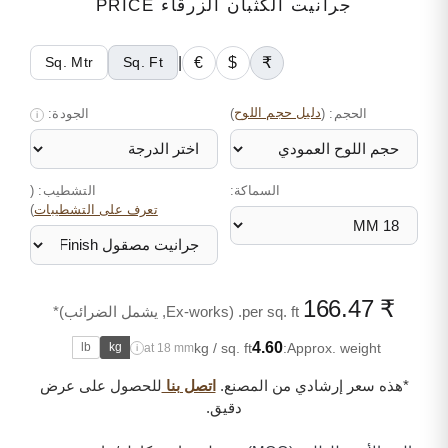
جرانيت الكثبان الزرقاء PRICE
|
€
$
₹
Sq. Mtr
Sq. Ft
الحجم:
(
دليل حجم اللوح
)
الجودة:
i
السماكة:
التشطيب: (
)
تعرف على التشطيبات
₹ 166.47
per sq. ft. (Ex-works, يشمل الضرائب)*
4.60
kg / sq. ft
Approx. weight:
lb
kg
at 18 mm
i
*هذه سعر إرشادي من المصنع.
اتصل بنا
للحصول على عرض
دقيق.