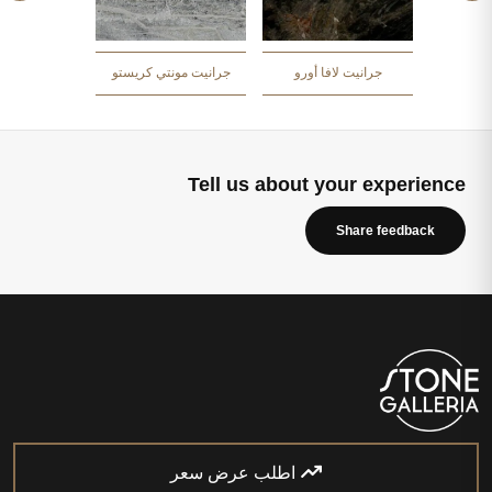
الأبيض
جرانيت زهر
جرانيت لافا أورو
جرانيت مونتي كريستو
Tell us about your experience
Share feedback
اطلب عرض سعر