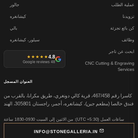
عملية الطلب
جالور
تزويدنا
كيشانغره
كن بائع تجزئة
بالي
وظائف
سيلور، كيشانغره
ابحث عن تاجر
4.8
★★★★★
48 Google reviews
CNC Cutting & Engraving
Services
العنوان المسجل
كاسرا رقم 467/458، قرية كالي دونغري، طريق مكرانا، بالقرب من
فندق خالصا (مطعم جين)، كيشانغره، أجمر، راجستان 305801، الهند
ساعات العمل (UTC +5:30): من الاثنين إلى السبت 0930-1830 ساعة
INFO@STONEGALLERIA.IN