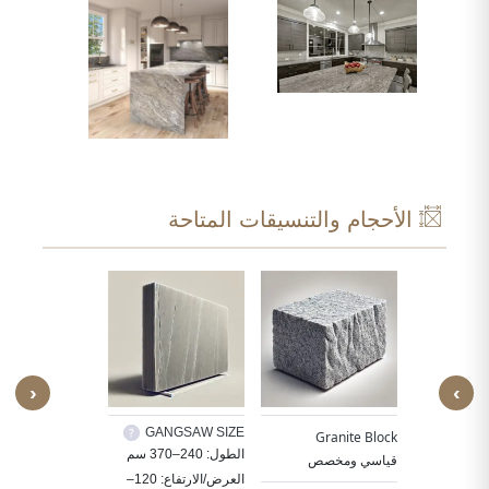
الأحجام والتنسيقات المتاحة
‹
›
TER/VERTICAL
GANGSAW SIZE
Granite Block
SIZE
30X
الطول: 240–370 سم
قياسي ومخصص
الطول: 180–360 سم
60X60, 80X
العرض/الارتفاع: 120–