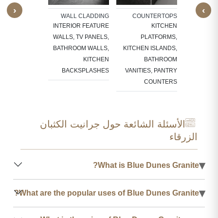
ENTRAN
‹
›
STAIRCASES
WALL CLADDING
COUNTERTOPS
EADS, RISERS,
INTERIOR FEATURE
KITCHEN
 EDGES, FULL
WALLS, TV PANELS,
PLATFORMS,
STAIRCASES
BATHROOM WALLS,
KITCHEN ISLANDS,
KITCHEN
BATHROOM
BACKSPLASHES
VANITIES, PANTRY
COUNTERS
الأسئلة الشائعة حول جرانيت الكثبان
الزرقاء
▾
What is Blue Dunes Granite?
▾
What are the popular uses of Blue Dunes Granite?