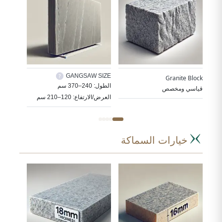
L SIZE
GANGSAW SIZE
Granite Block
ددة
الطول: 240–370 سم
الطول: 180–360 سم
قياسي ومخصص
العرض/الارتفاع: 120–210 سم
العرض/الارتفا
خيارات السماكة