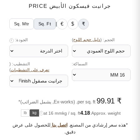
جرانيت فيسكون الأبيض PRICE
|
€
$
₹
Sq. Mtr
Sq. Ft
الحجم:
(
دليل حجم اللوح
)
الجودة:
i
السماكة:
التشطيب: (
)
تعرف على التشطيبات
₹ 99.91
per sq. ft. (Ex-works, يشمل الضرائب)*
4.18
at 16 mm
kg / sq. ft
Approx. weight:
lb
kg
i
*هذه سعر إرشادي من المصنع.
اتصل بنا
للحصول على عرض
دقيق.