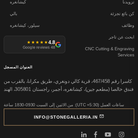
تزويدنا
كيشانغره
كن بائع تجزئة
بالي
وظائف
سيلور، كيشانغره
ابحث عن تاجر
4.8
★★★★★
48 Google reviews
CNC Cutting & Engraving
Services
العنوان المسجل
كاسرا رقم 467/458، قرية كالي دونغري، طريق مكرانا، بالقرب من
فندق خالصا (مطعم جين)، كيشانغره، أجمر، راجستان 305801، الهند
ساعات العمل (UTC +5:30): من الاثنين إلى السبت 0930-1830 ساعة
INFO@STONEGALLERIA.IN