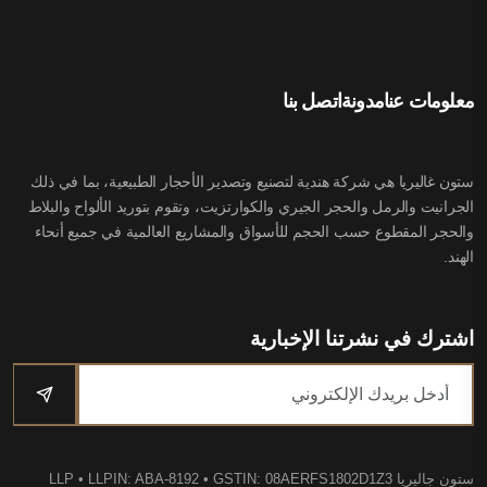
معلومات عنا
مدونة
اتصل بنا
ستون غاليريا هي شركة هندية لتصنيع وتصدير الأحجار الطبيعية، بما في ذلك
الجرانيت والرمل والحجر الجيري والكوارتزيت، وتقوم بتوريد الألواح والبلاط
والحجر المقطوع حسب الحجم للأسواق والمشاريع العالمية في جميع أنحاء
الهند.
اشترك في نشرتنا الإخبارية
ستون جاليريا LLP
• LLPIN: ABA-8192 • GSTIN: 08AERFS1802D1Z3