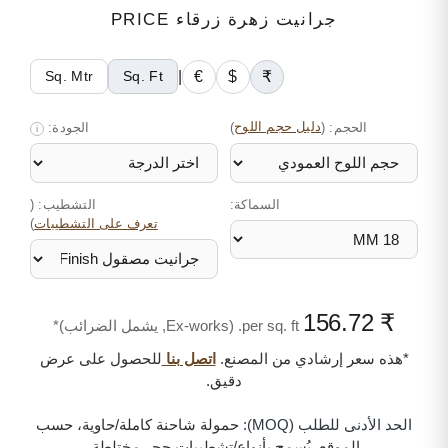
جرانيت زهرة زرقاء PRICE
|
€
$
₹
Sq. Mtr
Sq. Ft
الحجم:
(
دليل حجم اللوح
)
الجودة:
i
السماكة:
التشطيب: (
)
تعرف على التشطيبات
₹ 156.72
per sq. ft. (Ex-works, يشمل الضرائب)*
*هذه سعر إرشادي من المصنع.
اتصل بنا
للحصول على عرض
دقيق.
الحد الأدنى للطلب (MOQ):
حمولة شاحنة كاملة/حاوية، حسب
الموقع. يُسمح بأنواع/تشطيبات حجر مختلطة.