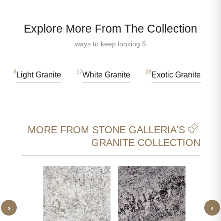
Explore More From The Collection
5 ways to keep looking
18
17
28
Light Granite
White Granite
Exotic Granite
MORE FROM STONE GALLERIA'S
GRANITE COLLECTION
‹
›
 أرتيك
غرانيت اللمع