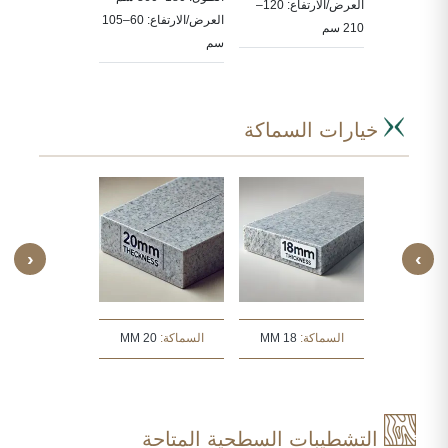
ددة حسب
العرض/الارتفاع: 120–
, 80X80, 90X60
العرض/الارتفاع: 60–105
210 سم
سم
سم
خيارات السماكة
‹
›
:
30 MM
السماكة:
18 MM
السماكة:
20 MM
السماكة:
30 MM
التشطيبات السطحية المتاحة