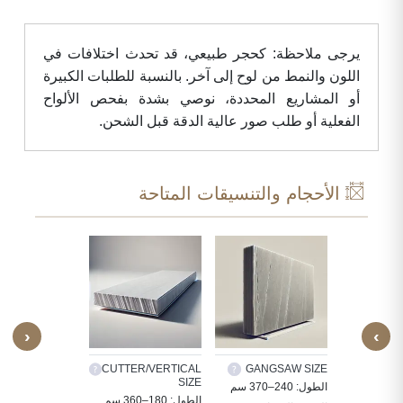
يرجى ملاحظة: كحجر طبيعي، قد تحدث اختلافات في
اللون والنمط من لوح إلى آخر. بالنسبة للطلبات الكبيرة
أو المشاريع المحددة، نوصي بشدة بفحص الألواح
الفعلية أو طلب صور عالية الدقة قبل الشحن.
الأحجام والتنسيقات المتاحة
‹
›
TILES
CUTTER/VERTICAL
GANGSAW SIZE
CUS
SIZE
ة الحجر
الطول: 240–370 سم
30X30, 60X30,
الطول: 180–360 سم