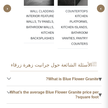
F
‹
›
SU
STAIRCASES
WALL CLADDING
COUNTERTOPS
EADS, RISERS,
INTERIOR FEATURE
KITCHEN
 EDGES, FULL
WALLS, TV PANELS,
PLATFORMS,
STAIRCASES
BATHROOM WALLS,
KITCHEN ISLANDS,
KITCHEN
BATHROOM
BACKSPLASHES
VANITIES, PANTRY
COUNTERS
الأسئلة الشائعة حول جرانيت زهرة زرقاء
▾
What is Blue Flower Granite?
What’s the average Blue Flower Granite price per
▾
square foot?