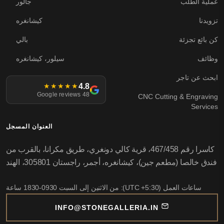
عملية الطلب
جالور
تزويدنا
كيشانغره
كن بائع تجزئة
بالي
وظائف
سيلور، كيشانغره
ابحث عن تاجر
4.8
★★★★★
48 Google reviews
CNC Cutting & Engraving
Services
العنوان المسجل
كاسرا رقم 467/458، قرية كالي دونغري، طريق مكرانا، بالقرب من
فندق خالصا (مطعم جين)، كيشانغره، أجمر، راجستان 305801، الهند
ساعات العمل (UTC +5:30): من الاثنين إلى السبت 0930-1830 ساعة
INFO@STONEGALLERIA.IN