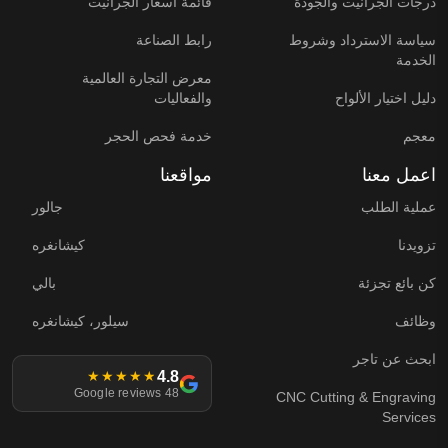
درجات الجرانيت والجودة
قائمة أسعار الجرانيت
سياسة الاسترداد وشروط
رابط الصناعة
الخدمة
معرض التجارة العالمية
دليل اختيار الألواح
والفعاليات
معجم
خدمة فحص الحجر
اعمل معنا
مواقعنا
عملية الطلب
جالور
تزويدنا
كيشانغره
كن بائع تجزئة
بالي
وظائف
سيلور، كيشانغره
ابحث عن تاجر
4.8
★★★★★
48 Google reviews
CNC Cutting & Engraving
Services