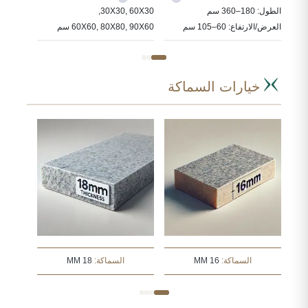
ددة
الطول: 180–360 سم
30X30, 60X30,
نقوم بمع
العرض/الارتفاع: 60–105 سم
60X60, 80X80, 90X60 سم
حسب ال
خيارات السماكة
السماكة:
16 MM
السماكة:
18 MM