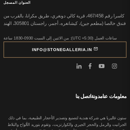
العنوان المسجل
كاسرا رقم 467/458، قرية كالي دونغري، طريق مكرانا، بالقرب من
فندق خالصا (مطعم جين)، كيشانغره، أجمر، راجستان 305801، الهند
ساعات العمل (UTC +5:30): من الاثنين إلى السبت 0930-1830 ساعة
INFO@STONEGALLERIA.IN
معلومات عنا
مدونة
اتصل بنا
ستون غاليريا هي شركة هندية لتصنيع وتصدير الأحجار الطبيعية، بما في ذلك
الجرانيت والرمل والحجر الجيري والكوارتزيت، وتقوم بتوريد الألواح والبلاط