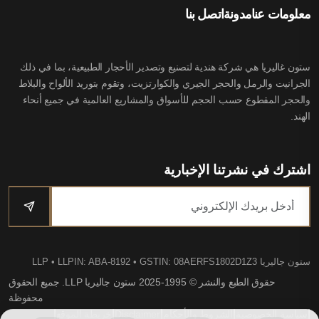
معلومات عنا
مدونة
اتصل بنا
ستون غاليريا هي شركة هندية لتصنيع وتصدير الأحجار الطبيعية، بما في ذلك
الجرانيت والرمل والحجر الجيري والكوارتزيت، وتقوم بتوريد الألواح والبلاط
والحجر المقطوع حسب الحجم للأسواق والمشاريع العالمية في جميع أنحاء
الهند.
اشترك في نشرتنا الإخبارية
ستون جاليريا LLP
• LLPIN: ABA-8192 • GSTIN: 08AERFS1802D1Z3
حقوق الطبع والنشر © 1995-2025 ستون جاليريا LLP. جميع الحقوق
محفوظة
|
|
|
|
|
سياسة الخصوصية
الشروط والأحكام
Disclaimer
خريطة الموقع