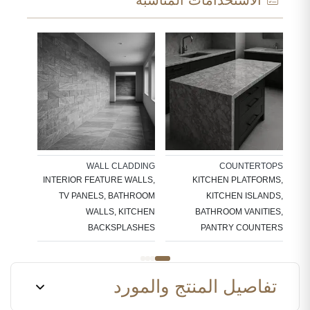
الاستخدامات المناسبة
ARC
RCASES
WALL CLADDING
COUNTERTOPS
, STEP
INTERIOR FEATURE WALLS,
KITCHEN PLATFORMS,
RCASES
TV PANELS, BATHROOM
KITCHEN ISLANDS,
WALLS, KITCHEN
BATHROOM VANITIES,
BACKSPLASHES
PANTRY COUNTERS
تفاصيل المنتج والمورد