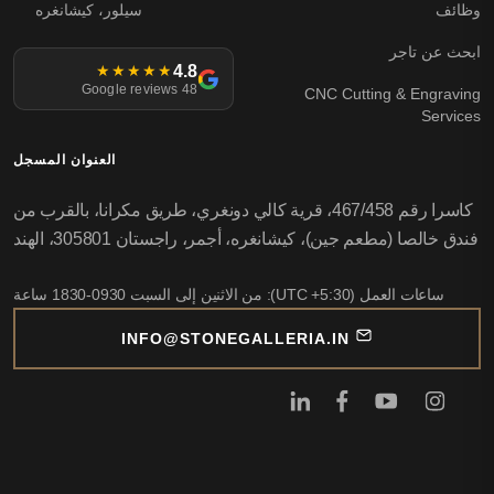
وظائف
سيلور، كيشانغره
ابحث عن تاجر
4.8
★★★★★
48 Google reviews
CNC Cutting & Engraving
Services
العنوان المسجل
كاسرا رقم 467/458، قرية كالي دونغري، طريق مكرانا، بالقرب من
فندق خالصا (مطعم جين)، كيشانغره، أجمر، راجستان 305801، الهند
ساعات العمل (UTC +5:30): من الاثنين إلى السبت 0930-1830 ساعة
INFO@STONEGALLERIA.IN