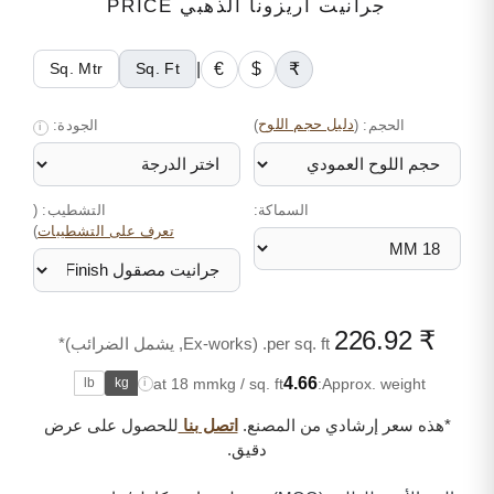
جرانيت أريزونا الذهبي PRICE
|
€
$
₹
Sq. Mtr
Sq. Ft
الحجم:
(
دليل حجم اللوح
)
الجودة:
i
السماكة:
التشطيب: (
)
تعرف على التشطيبات
₹ 226.92
per sq. ft. (Ex-works, يشمل الضرائب)*
4.66
at 18 mm
kg / sq. ft
Approx. weight:
lb
kg
i
*هذه سعر إرشادي من المصنع.
اتصل بنا
للحصول على عرض
دقيق.