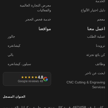
الخدمة
معرض التجارة العالمية
دليل اختيار الألواح
والفعاليات
معجم
خدمة فحص الحجر
اعمل معنا
مواقعنا
عملية الطلب
جالور
تزويدنا
كيشانغره
كن بائع تجزئة
بالي
وظائف
سيلور، كيشانغره
ابحث عن تاجر
4.8
★★★★★
48 Google reviews
CNC Cutting & Engraving
Services
العنوان المسجل
كاسرا رقم 467/458، قرية كالي دونغري، طريق مكرانا، بالقرب من