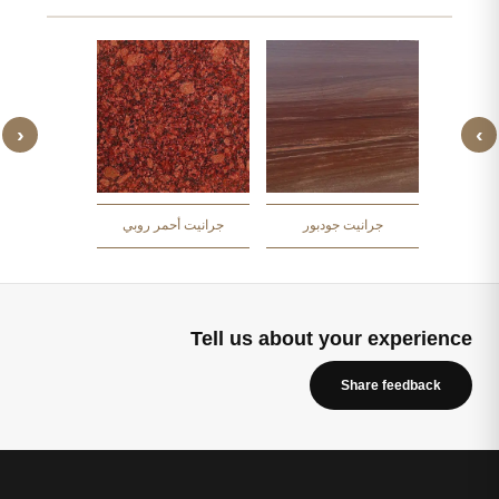
‹
›
 مرجاني
جرانيت ألاس
جرانيت جودبور
جرانيت أحمر روبي
Tell us about your experience
Share feedback