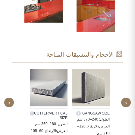
الأحجام والتنسيقات المتاحة
‹
›
TILES
CUTTER/VERTICAL
GANGSAW SIZE
CUS
SIZE
ة الحجر
الطول: 240–370 سم
30X30, 60X30,
الطول: 180–360 سم
ددة حسب
العرض/الارتفاع: 120–
, 80X80, 90X60
العرض/الارتفاع: 60–105
210 سم
سم