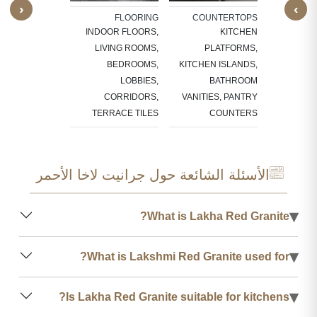
‹
›
CARVED F
ALL CLADDING
FLOORING
COUNTERTOPS
F
RIOR FEATURE
INDOOR FLOORS,
KITCHEN
SU
S, TV PANELS,
LIVING ROOMS,
PLATFORMS,
ROOM WALLS,
BEDROOMS,
KITCHEN ISLANDS,
KITCHEN
LOBBIES,
BATHROOM
ACKSPLASHES
CORRIDORS,
VANITIES, PANTRY
TERRACE TILES
COUNTERS
الأسئلة الشائعة حول جرانيت لاخا الأحمر
▾
What is Lakha Red Granite?
▾
What is Lakshmi Red Granite used for?
▾
Is Lakha Red Granite suitable for kitchens?