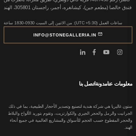
فندق خالصا (مطعم جين)، كيشانغره، أجمر، راجستان 305801، الهند
ساعات العمل (UTC +5:30): من الاثنين إلى السبت 0930-1830 ساعة
INFO@STONEGALLERIA.IN
معلومات عنا
مدونة
اتصل بنا
ستون غاليريا هي شركة هندية لتصنيع وتصدير الأحجار الطبيعية، بما في ذلك
الجرانيت والرمل والحجر الجيري والكوارتزيت، وتقوم بتوريد الألواح والبلاط
والحجر المقطوع حسب الحجم للأسواق والمشاريع العالمية في جميع أنحاء
الهند.