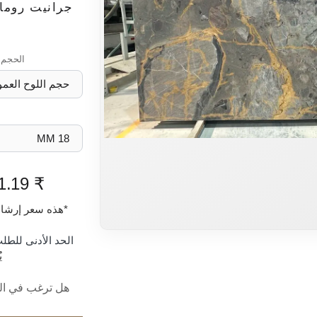
جرانيت روما RICE
الحجم
₹ 231.19
*هذه سعر إرشا
الحد الأدنى للطلب (OQ
ي
هل ترغب في الش