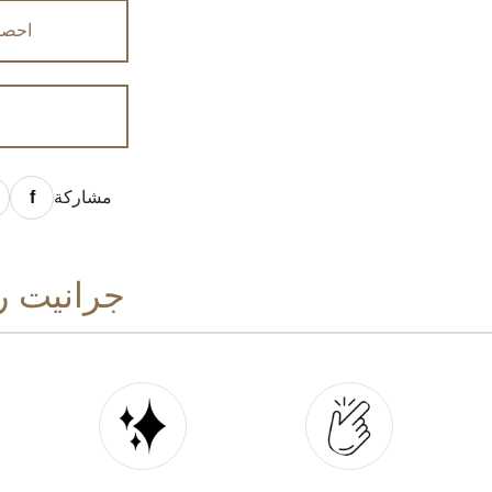
احصل
مشاركة
جرانيت روما — 