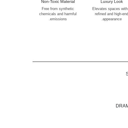
Non-Toxic Material
Luxury Look
Free from synthetic
Elevates spaces with
chemicals and harmful
refined and high-en
emissions.
appearance.
DRAM