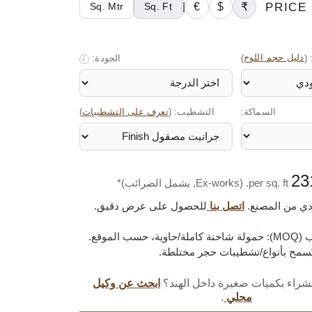
P
₹
$
€
|
Sq. Mtr
Sq. Ft
:
(
دليل حجم اللوح
)
الجودة:
i
السماكة:
التشطيب: (
)
تعرف على التشطيبات
per sq. ft. (Ex-works, يشمل الضرائب)*
دي من المصنع.
اتصل بنا
للحصول على عرض دقيق.
M):
حمولة شاحنة كاملة/حاوية، حسب الموقع.
ُسمح بأنواع/تشطيبات حجر مختلطة.
راء بكميات صغيرة داخل الهند؟
ابحث عن وكيل
محلي
.