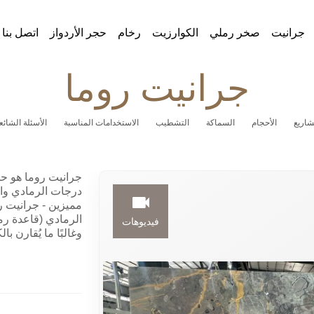
جرانيت
صخر رملي
الكوارزيت
رخام
حجر الأردواز
اتصل بنا
جرانيت روما
اريع
الأحجام
السماكة
التشطيب
الاستخدامات المناسبة
الأسئلة الشائع
جرانيت روما هو حج
درجات الرمادي وا
مميزين - جرانيت ر
الرمادي (قاعدة رما
فيديوهات
وغالبًا ما يُقارن با