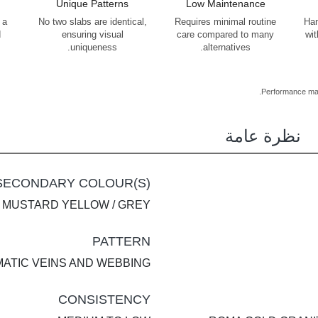
Unique Patterns
Low Maintenance
 a
No two slabs are identical,
Requires minimal routine
Han
d
ensuring visual
care compared to many
wit
uniqueness.
alternatives.
Performance may 
نظرة عامة
SECONDARY COLOUR(S)
MUSTARD YELLOW / GREY
PATTERN
ATIC VEINS AND WEBBING
CONSISTENCY