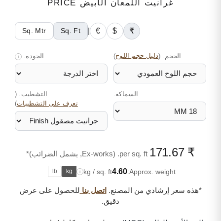
غرانيت اللمعان الأبيض PRICE
|
€
$
₹
Sq. Mtr
Sq. Ft
الحجم:
(
دليل حجم اللوح
)
الجودة:
i
السماكة:
التشطيب: (
)
تعرف على التشطيبات
₹ 171.67
per sq. ft. (Ex-works, يشمل الضرائب)*
4.60
kg / sq. ft
Approx. weight:
lb
kg
i
*هذه سعر إرشادي من المصنع.
اتصل بنا
للحصول على عرض
دقيق.