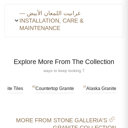
غرانيت اللمعان الأبيض —
INSTALLATION, CARE &
MAINTENANCE
Explore More From The Collection
7 ways to keep looking
88
34
ranite Tiles
Countertop Granite
Alaska Granite
MORE FROM STONE GALLERIA'S
GRANITE COLLECTION