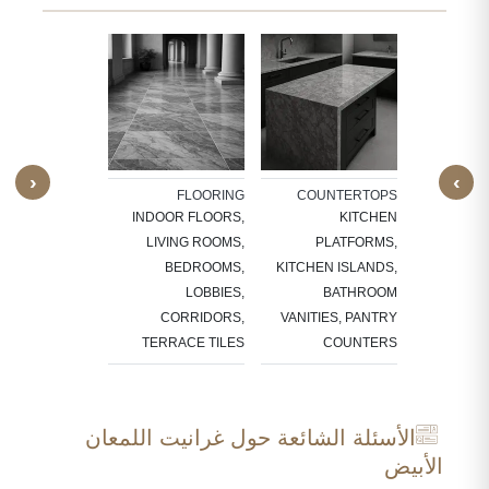
ARCHI
E
WINDO
DOOR
‹
›
F
ALL CLADDING
FLOORING
COUNTERTOPS
SU
RIOR FEATURE
INDOOR FLOORS,
KITCHEN
S, TV PANELS,
LIVING ROOMS,
PLATFORMS,
ROOM WALLS,
BEDROOMS,
KITCHEN ISLANDS,
KITCHEN
LOBBIES,
BATHROOM
ACKSPLASHES
CORRIDORS,
VANITIES, PANTRY
TERRACE TILES
COUNTERS
الأسئلة الشائعة حول غرانيت اللمعان
الأبيض