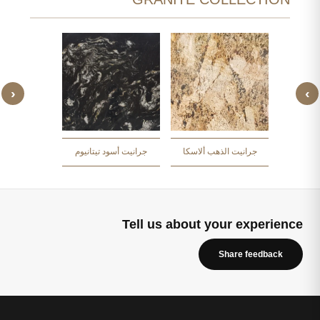
‹
›
 أرتيك
جرانيت أزو
جرانيت الذهب ألاسكا
جرانيت أسود تيتانيوم
Tell us about your experience
Share feedback