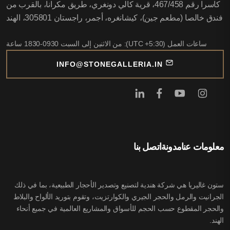
كاسرا رقم 467/458، قرية كالي دونغري، طريق مكرانا، بالقرب من
فندق خالصا (مطعم جين)، كيشانغره، أجمر، راجستان 305801، الهند
ساعات العمل (UTC +5:30): من الاثنين إلى السبت 0930-1830 ساعة
INFO@STONEGALLERIA.IN
معلومات عنا
مدونة
اتصل بنا
ستون غاليريا هي شركة هندية لتصنيع وتصدير الأحجار الطبيعية، بما في ذلك
الجرانيت والرمل والحجر الجيري والكوارتزيت، وتقوم بتوريد الألواح والبلاط
والحجر المقطوع حسب الحجم للأسواق والمشاريع العالمية في جميع أنحاء
الهند.