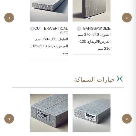
‹
›
TILES
CUTTER/VERTICAL
GANGSAW SIZE
CUS
SIZE
ة الحجر
الطول: 240–370 سم
30X30, 60X30,
الطول: 180–360 سم
ددة حسب
العرض/الارتفاع: 120–
, 80X80, 90X60
العرض/الارتفاع: 60–105
210 سم
سم
سم
خيارات السماكة
‹
›