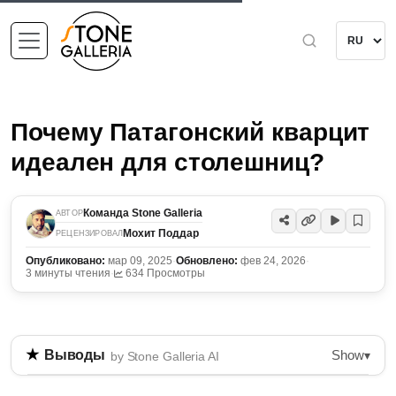
Почему Патагонский кварцит
идеален для столешниц?
Команда Stone Galleria
АВТОР
Мохит Поддар
РЕЦЕНЗИРОВАЛ
Опубликовано:
мар 09, 2025
·
Обновлено:
фев 24, 2026
·
3 минуты чтения
·
634 Просмотры
Show
Выводы
▾
by Stone Galleria AI
Патагонский кварцит - это прочный и эстетически