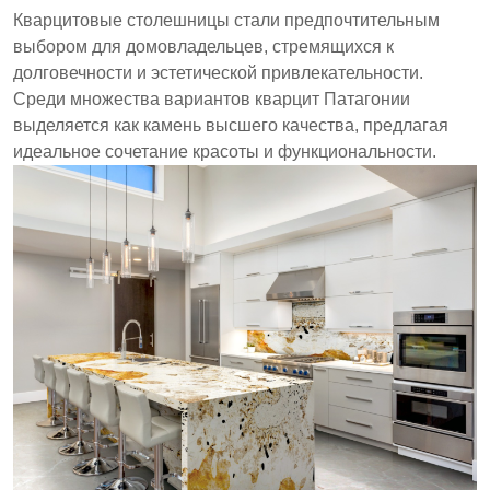
привлекательный натуральный камень,
Кварцитовые столешницы стали предпочтительным
предпочитаемый для столешниц. Его уникальные
выбором для домовладельцев, стремящихся к
цвета и узоры, а также устойчивость к теплу и
долговечности и эстетической привлекательности.
царапинам делают его подходящим для кухонь и
Среди множества вариантов кварцит Патагонии
ванных комнат. Каждая плита уникальна, что
выделяется как камень высшего качества, предлагая
позволяет делать персонализированные
идеальное сочетание красоты и функциональности.
дизайнерские выборы.
Патагонский кварцит имеет сочетание
бежевых и кристаллизованных участков, что
усиливает его визуальную привлекательность.
Камень известен своей прочностью,
эффективно сопротивляясь царапинам, теплу
и пятнам.
Каждая плита предлагает уникальные узоры,
что делает его отличным выбором для
домашнего дизайна.