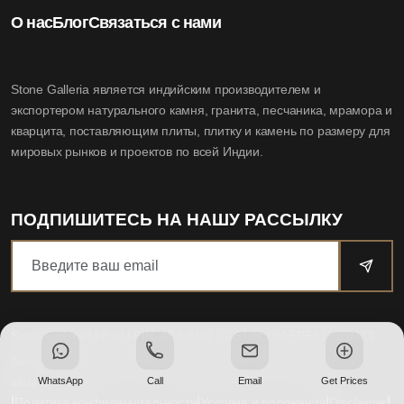
О нас
Блог
Связаться с нами
Stone Galleria является индийским производителем и
экспортером натурального камня, гранита, песчаника, мрамора и
кварцита, поставляющим плиты, плитку и камень по размеру для
мировых рынков и проектов по всей Индии.
ПОДПИШИТЕСЬ НА НАШУ РАССЫЛКУ
Stone Galleria LLP
• LLPIN: ABA-8192 • GSTIN: 08AERFS1802D1Z3
Авторское право © 1995-2025 Stone Galleria LLP. Все права
защищены
WhatsApp
Call
Email
Get Prices
|
|
|
|
Политика конфиденциальности
Условия и положения
Disclaimer