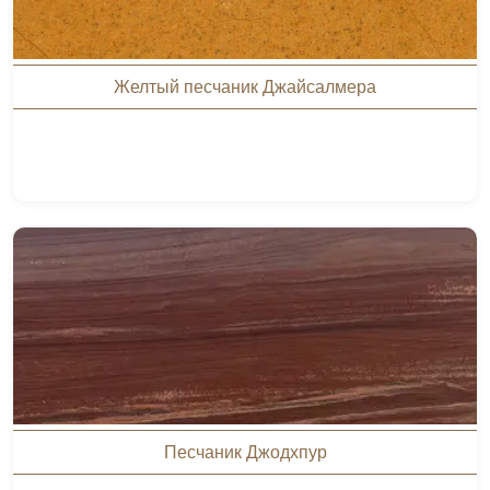
Желтый песчаник Джайсалмера
Песчаник Джодхпур