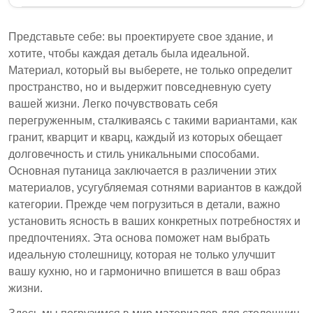
Статья обсуждает различия между тремя
популярными материалами для столешниц:
Представьте себе: вы проектируете свое здание, и
гранитом, кварцитом и кварцем. В ней изложены
хотите, чтобы каждая деталь была идеальной.
их уникальные характеристики, долговечность,
Материал, который вы выберете, не только определит
потребности в обслуживании и эстетические
пространство, но и выдержит повседневную суету
качества, чтобы помочь потребителям сделать
вашей жизни. Легко почувствовать себя
обоснованный выбор для своих строительных
перегруженным, сталкиваясь с такими вариантами, как
проектов.
гранит, кварцит и кварц, каждый из которых обещает
долговечность и стиль уникальными способами.
Гранит – это натуральный камень, известный
Основная путаница заключается в различении этих
своей долговечностью и уникальными
материалов, усугубляемая сотнями вариантов в каждой
узорами, но требует периодической
категории. Прежде чем погрузиться в детали, важно
герметизации.
установить ясность в ваших конкретных потребностях и
Кварцит сочетает в себе элегантность мрамора
предпочтениях. Эта основа поможет нам выбрать
с высокой долговечностью и меньшими
идеальную столешницу, которая не только улучшит
потребностями в обслуживании, чем гранит.
вашу кухню, но и гармонично впишется в ваш образ
жизни.
Кварц – это искусственный камень, который не