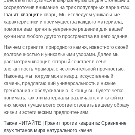
Здесь мы погрузимся в мир материалов для столешниц,
пористый и требует мало ухода, но менее
сосредоточив внимание на трех популярных вариантах:
термостойкий, чем натуральные камни.
гранит
,
кварцит
и кварц. Мы исследуем уникальные
Понимание различий между этими материалами
характеристики и преимущества каждого материала,
имеет решающее значение для принятия
помогая вам принять уверенное решение для вашей
обоснованных решений в дизайне и ремонте
кухни или любого другого пространства вашего здания.
домов.
Начнем с гранита, природного камня, известного своей
долговечностью и уникальными узорами. Далее мы
рассмотрим кварцит, который сочетает в себе
элегантность мрамора с исключительной прочностью.
Наконец, мы погрузимся в кварц, искусственный
камень, предлагающий универсальность и низкие
требования к обслуживанию. К концу вы будете четко
понимать, как эти материалы различаются и какой из
них может лучше всего соответствовать вашему образу
жизни и эстетическим предпочтениям.
Также ЧИТАЙТЕ |
Гранит против кварцита: Сравнение
двух титанов мира натурального камня