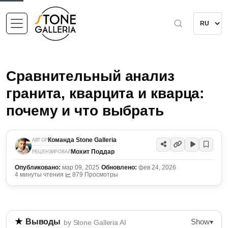
Сравнительный анализ
гранита, кварцита и кварца:
почему и что выбрать
Команда Stone Galleria
АВТОР
Мохит Поддар
РЕЦЕНЗИРОВАЛ
Опубликовано:
мар 09, 2025
·
Обновлено:
фев 24, 2026
·
4 минуты чтения
·
879 Просмотры
Show
Выводы
▾
by Stone Galleria AI