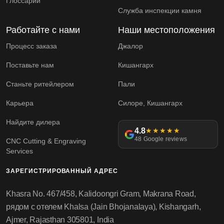
Глоссарий
Служба инспекции камня
Работайте с нами
Наши местоположения
Процесс заказа
Джалор
Поставьте нам
Кишангарх
Станьте ритейлером
Пали
Карьера
Силоре, Кишангарх
Найдите дилера
4.8
★★★★★
48 Google reviews
CNC Cutting & Engraving
Services
ЗАРЕГИСТРИРОВАННЫЙ АДРЕС
Khasra No. 467/458, Kalidoongri Gram, Makrana Road,
рядом с отелем Khalsa (Jain Bhojanalaya), Kishangarh,
Ajmer, Rajasthan 305801, India