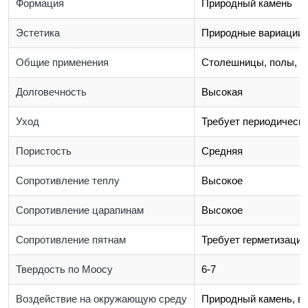
Формация
Природный камень
Эстетика
Природные вариации 
Общие применения
Столешницы, полы, э
Долговечность
Высокая
Уход
Требует периодическо
Пористость
Средняя
Сопротивление теплу
Высокое
Сопротивление царапинам
Высокое
Сопротивление пятнам
Требует герметизации
Твердость по Моосу
6-7
Воздействие на окружающую среду
Природный камень, во